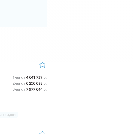
1-ая от
4 641 737
р.
2-ая от
6 256 688
р.
3-ая от
7 977 644
р.
и скидки