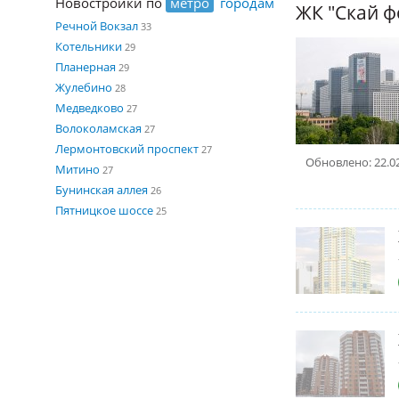
Новостройки по
метро
городам
ЖК "Скай фо
Речной Вокзал
33
Котельники
29
Планерная
29
Жулебино
28
Медведково
27
Волоколамская
27
Лермонтовский проспект
27
Обновлено: 22.0
Митино
27
Бунинская аллея
26
Пятницкое шоссе
25