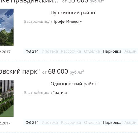
55 000
от
руб./м
Пушкинский район
Застройщик:
«Профи Инвест»
ФЗ 214
Ипотека
Рассрочка
Отделка
Парковка
Акции 
2.2017
овский парк"
68 000
2
от
руб./м
Одинцовский район
Застройщик:
«Гратис»
ФЗ 214
Ипотека
Рассрочка
Отделка
Парковка
Акции 
2.2017