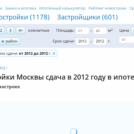
ти
Банки и ипотека
Ипотечный калькулятор
Рейтинг новостроек
Ср
остройки (1178)
Застройщики (601)
2
3
4+
комнатные
Площадь:
м
2
Цена
–
район
Срок сдачи:
г.
–
рок сдачи:
от 2012 до 2012
г.
012
йки Москвы сдача в 2012 году в ипот
востроек