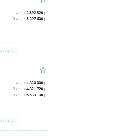
1-ая от
2 392 320
р.
3-ая от
5 297 600
р.
и скидки
1-ая от
4 820 000
р.
2-ая от
4 821 720
р.
3-ая от
6 539 100
р.
и скидки