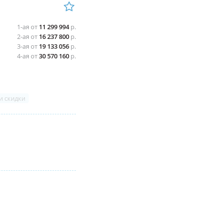
1-ая от
11 299 994
р.
2-ая от
16 237 800
р.
3-ая от
19 133 056
р.
4-ая от
30 570 160
р.
и скидки