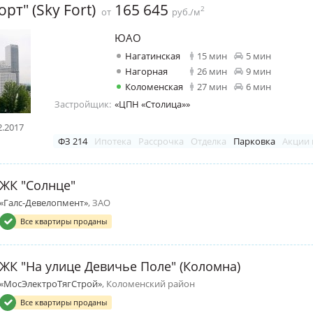
рт" (Sky Fort)
165 645
2
от
руб./м
ЮАО
Нагатинская
15 мин
5 мин
Нагорная
26 мин
9 мин
Коломенская
27 мин
6 мин
Застройщик:
«ЦПН «Столица»»
2.2017
ФЗ 214
Ипотека
Рассрочка
Отделка
Парковка
Акции 
ЖК "Солнце"
«Галс-Девелопмент»
, ЗАО
Все квартиры проданы
ЖК "На улице Девичье Поле" (Коломна)
«МосЭлектроТягСтрой»
, Коломенский район
Все квартиры проданы