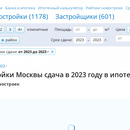
ти
Банки и ипотека
Ипотечный калькулятор
Рейтинг новостроек
Ср
остройки (1178)
Застройщики (601)
2
3
4+
комнатные
Площадь:
м
2
Цена
–
район
Срок сдачи:
г.
–
рок сдачи:
от 2023 до 2023
г.
023
йки Москвы сдача в 2023 году в ипот
востроек