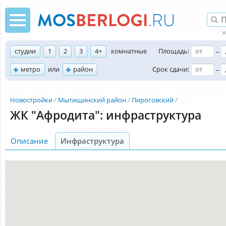
студии
1
2
3
4+
комнатные
Площадь:
–
метро
или
район
Срок сдачи:
–
Новостройки
Мытищинский район
Пироговский
ЖК "Афродита": инфраструктура
Описание
Инфраструктура