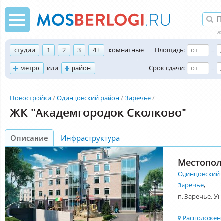
студии
1
2
3
4+
комнатные
Площадь:
–
метро
или
район
Срок сдачи:
–
Новостройки
Одинцовский район
Заречье
ЖК "Академгородок Сколково"
Описание
Инфраструктура
Местопо
Одинцовский
Заречье
,
п. Заречье, У
Расположени