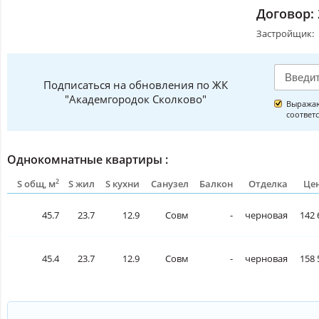
Договор:
Застройщик:
Подписаться на обновления по ЖК
"Академгородок Сколково"
Выражаю
соответ
Однокомнатные квартиры :
2
S общ, м
S жил
S кухни
Санузел
Балкон
Отделка
Цен
45.7
23.7
12.9
Совм
-
черновая
142 
45.4
23.7
12.9
Совм
-
черновая
158 