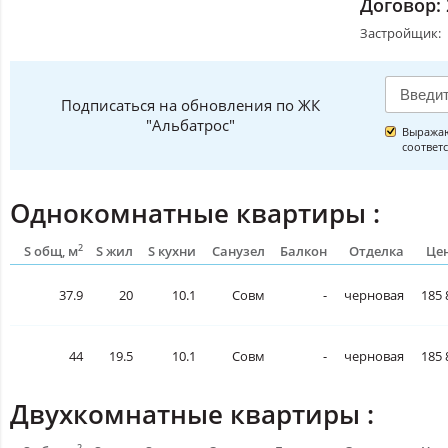
Договор:
Застройщик:
Подписаться на обновления по ЖК
"Альбатрос"
Выражаю
соответ
Однокомнатные квартиры :
2
S общ, м
S жил
S кухни
Санузел
Балкон
Отделка
Цен
37.9
20
10.1
Совм
-
черновая
185 
44
19.5
10.1
Совм
-
черновая
185 
Двухкомнатные квартиры :
2