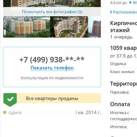
4.4 км до
М
Посмотреть все фотографии (5)
Расположени
Кирпично
этажей
1 очередь
1059 ква
от 37.9 до 
+7 (499) 938-**-**
Отделка:
Показать телефон
Класс жилья:
Консультации по недвижимости
Территор
Парковка:
Все квартиры проданы
Оплата
сдана
I кв. 2014 г.
Ипотека с
господдержко
Ипотека: