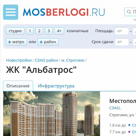
студии
1
2
3
4+
комнатные
Площадь:
–
метро
или
район
Срок сдачи:
–
Новостройки
СЗАО район
м. Строгино
ЖК "Альбатрос"
Описание
Инфраструктура
Местопо
СЗАО
,
Строгино, ул.
1.8 км до
С
7.7 км до
С