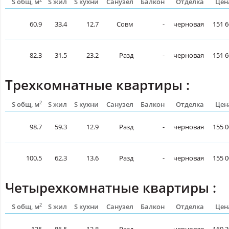
S общ, м
S жил
S кухни
Санузел
Балкон
Отделка
Цен
60.9
33.4
12.7
Совм
-
черновая
151 6
82.3
31.5
23.2
Разд
-
черновая
151 6
Трехкомнатные квартиры :
2
S общ, м
S жил
S кухни
Санузел
Балкон
Отделка
Цен
98.7
59.3
12.9
Разд
-
черновая
155 0
100.5
62.3
13.6
Разд
-
черновая
155 0
Четырехкомнатные квартиры :
2
S общ, м
S жил
S кухни
Санузел
Балкон
Отделка
Цен