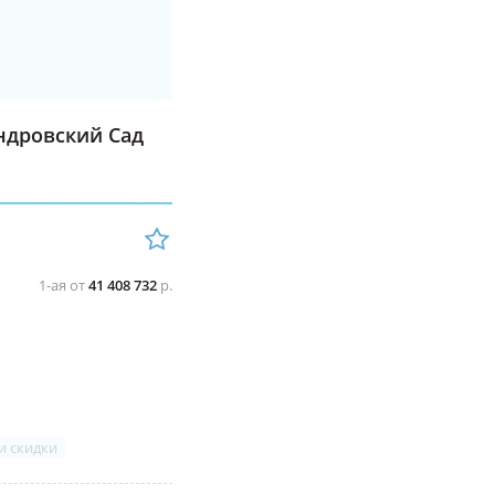
андровский Сад
1-ая от
41 408 732
р.
и скидки