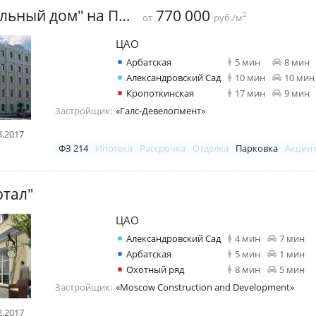
ЖК "Театральный дом" на Поварской
770 000
2
от
руб./м
ЦАО
Арбатская
5 мин
8 мин
Александровский Сад
10 мин
10 мин
Кропоткинская
17 мин
9 мин
Застройщик:
«Галс-Девелопмент»
3.2017
ФЗ 214
Ипотека
Рассрочка
Отделка
Парковка
Акции 
ртал"
ЦАО
Александровский Сад
4 мин
7 мин
Арбатская
5 мин
1 мин
Охотный ряд
8 мин
5 мин
Застройщик:
«Moscow Construction and Development»
2.2017