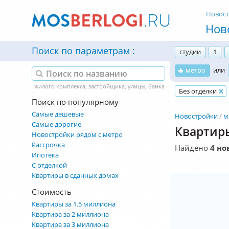
Новос
Нов
Поиск по параметрам
студии
1
метро
или
Без отделки
Поиск по популярному
Самые дешевые
Новостройки
м
Самые дорогие
Квартиры
Новостройки рядом с метро
Рассрочка
Найдено
4 но
Ипотека
С отделкой
Квартиры в сданных домах
Стоимость
Квартиры за 1.5 миллиона
Квартира за 2 миллиона
Квартира за 3 миллиона