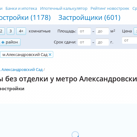
ти
Банки и ипотека
Ипотечный калькулятор
Рейтинг новостроек
Ср
остройки (1178)
Застройщики (601)
2
3
4+
комнатные
Площадь:
м
2
Цена
–
район
Срок сдачи:
г.
–
м.Александровский Сад
. Александровский Сад
 без отделки у метро Александровск
востройки