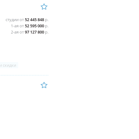
студии от
52 445 848
р.
1-ая от
52 595 000
р.
2-ая от
97 127 800
р.
и скидки