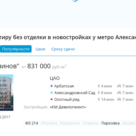
тиру без отделки в новостройках у метро Алекс
Популярности
Цене
Сроку сдачи
нинов"
831 000
2
от
руб./м
ЦАО
Арбатская
4 мин
7 мин
Александровский Сад
8 мин
7 мин
Охотный ряд
14 мин
7 мин
Застройщик:
«КМ Девелопмент»
3.2017
ФЗ 214
Ипотека
Рассрочка
Отделка
Парковка
Акции 