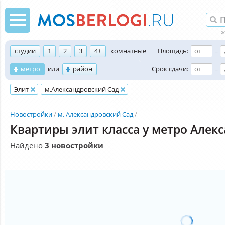
студии
1
2
3
4+
комнатные
Площадь:
–
метро
или
район
Срок сдачи:
–
Элит
м.Александровский Сад
Новостройки
м. Александровский Сад
Квартиры элит класса у метро Алек
Найдено
3 новостройки