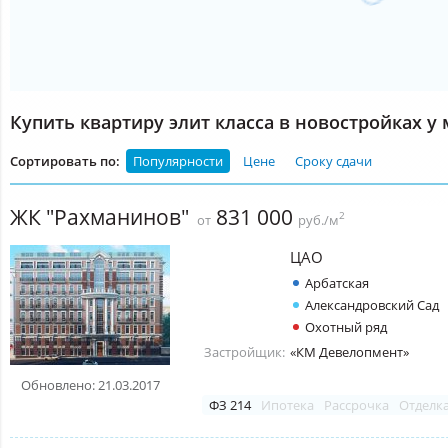
Купить квартиру элит класса в новостройках у
Сортировать по:
Популярности
Цене
Сроку сдачи
ЖК "Рахманинов"
831 000
2
от
руб./м
ЦАО
Арбатская
Александровский Сад
Охотный ряд
Застройщик:
«КМ Девелопмент»
Обновлено: 21.03.2017
ФЗ 214
Ипотека
Рассрочка
Отделк