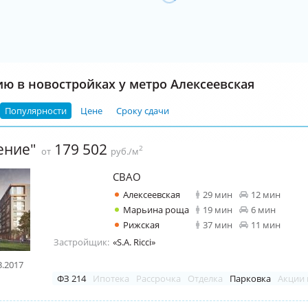
ию в новостройках у метро Алексеевская
Популярности
Цене
Сроку сдачи
ение"
179 502
2
от
руб./м
СВАО
Алексеевская
29 мин
12 мин
Марьина роща
19 мин
6 мин
Рижская
37 мин
11 мин
Застройщик:
«S.A. Ricci»
3.2017
ФЗ 214
Ипотека
Рассрочка
Отделка
Парковка
Акции 