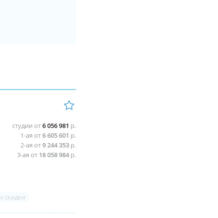
студии от
6 056 981
р.
1-ая от
6 605 601
р.
2-ая от
9 244 353
р.
3-ая от
18 058 984
р.
и скидки