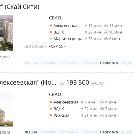
y" (Скай Сити)
СВАО
Алексеевская
17 мин
11 мин
ВДНХ
26 мин
10 мин
Марьина роща
38 мин
8 мин
Застройщик:
«СУ-155»
2.2017
ФЗ 214
Ипотека
Рассрочка
Отделка
Парковка
Акции 
ЖК "Nova Алексеевская" (Нова Алексеевская)
193 500
2
от
руб./м
СВАО
Алексеевская
7 мин
4 мин
ВДНХ
22 мин
7 мин
Рижская
31 мин
8 мин
ФЗ 214
Ипотека
Рассрочка
Отделка
Парковка
Акции 
5.2018