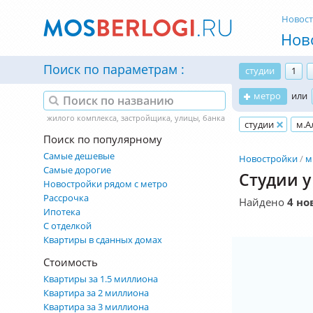
Новос
Нов
Поиск по параметрам
студии
1
метро
или
студии
м.А
Поиск по популярному
Самые дешевые
Новостройки
м
Самые дорогие
Студии у
Новостройки рядом с метро
Рассрочка
Найдено
4 но
Ипотека
С отделкой
Квартиры в сданных домах
Стоимость
Квартиры за 1.5 миллиона
Квартира за 2 миллиона
Квартира за 3 миллиона