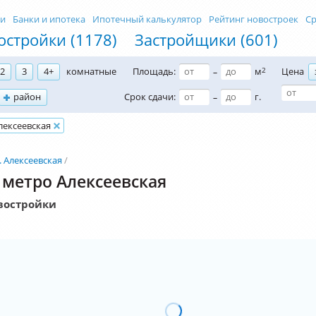
ти
Банки и ипотека
Ипотечный калькулятор
Рейтинг новостроек
Ср
остройки (1178)
Застройщики (601)
2
3
4+
комнатные
Площадь:
м
2
Цена
–
район
Срок сдачи:
г.
–
лексеевская
. Алексеевская
 метро Алексеевская
востройки