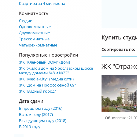
Квартира за 4 миллиона
Комнатность
Студии
Однокомнатные
Двухкомнатные
Купить студ
Трехкомнатные
Четырехкомнатные
Сортировать по:
Популярные новостройки
ЖК "Кленовый DOM" (Дом)
ЖК "Отраж
ЖК "Жилой дом на Ярославском шоссе
между домами №8 и №22"
ЖК "Media-City" (Медиа сити)
ЖК "Дом на Профсоюзной 69"
ЖК "Видный город"
Дата сдачи
В прошлом году (2016)
В этом году (2017)
Обновлено: 21.0
В следующем году (2018)
В 2019 году