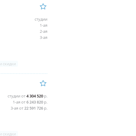
студии
1-ая
2-ая
3-ая
и скидки
студии от
4 304 520
р.
1-ая от
6 243 820
р.
3-ая от
22 591 726
р.
и скидки