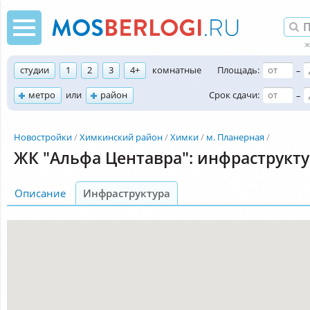
студии
1
2
3
4+
комнатные
Площадь:
–
метро
или
район
Срок сдачи:
–
Новостройки
Химкинский район
Химки
м. Планерная
ЖК "Альфа Центавра": инфраструкт
Описание
Инфраструктура