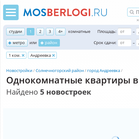
студии
1
2
3
4+
комнатные
Площадь:
–
метро
или
район
Срок сдачи:
–
1 ком.
Андреевка
Новостройки
Солнечногорский район
город Андреевка
Однокомнатные квартиры в
Найдено
5 новостроек