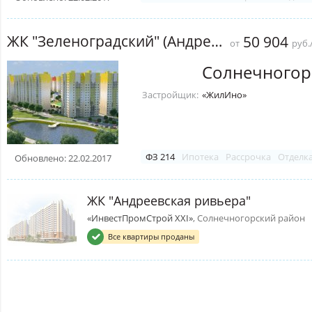
ЖК "Зеленоградский" (Андреевка)
50 904
от
руб.
Солнечногор
Застройщик:
«ЖилИно»
ФЗ 214
Ипотека
Рассрочка
Отделк
Обновлено: 22.02.2017
ЖК "Андреевская ривьера"
«ИнвестПромСтрой XXI»
, Солнечногорский район
Все квартиры проданы