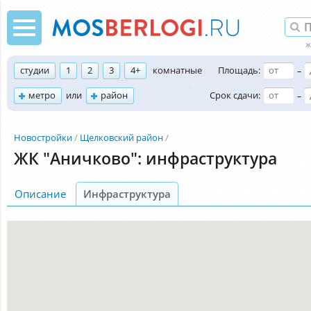
студии
1
2
3
4+
комнатные
Площадь:
–
метро
или
район
Срок сдачи:
–
Новостройки
Щелковский район
ЖК "Аничково": инфраструктура
Описание
Инфраструктура