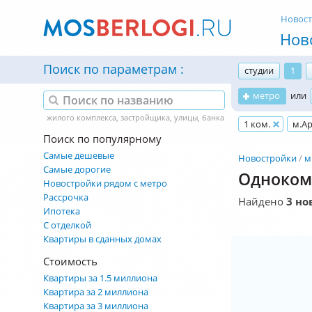
Новос
Нов
Поиск по параметрам
студии
1
метро
или
1 ком.
м.Ар
Поиск по популярному
Самые дешевые
Новостройки
м
Самые дорогие
Одноком
Новостройки рядом с метро
Рассрочка
Найдено
3 но
Ипотека
С отделкой
Квартиры в сданных домах
Стоимость
Квартиры за 1.5 миллиона
Квартира за 2 миллиона
Квартира за 3 миллиона