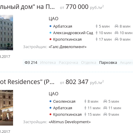
ЖК "Театральный дом" на Поварской
770 000
2
от
руб./м
ЦАО
Арбатская
5 мин
8 мин
Александровский Сад
10 мин
10 мин
Кропоткинская
17 мин
9 мин
Застройщик:
«Галс-Девелопмент»
3.2017
ФЗ 214
Ипотека
Рассрочка
Отделка
Парковка
Акции 
ЖК "Turandot Residences" (Резиденция Турандот)
802 347
2
от
руб./м
ЦАО
Смоленская
8 мин
5 мин
Арбатская
11 мин
11 мин
Кропоткинская
15 мин
9 мин
Застройщик:
«Altimus Development»
2.2017