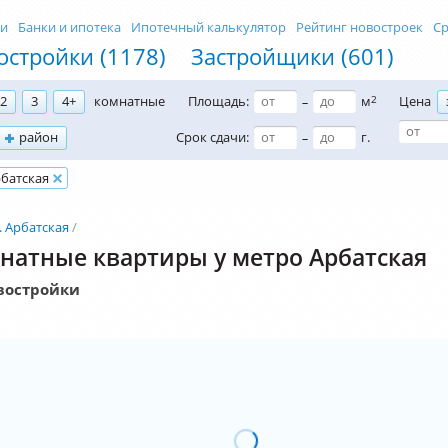
ти
Банки и ипотека
Ипотечный калькулятор
Рейтинг новостроек
Ср
остройки (1178)
Застройщики (601)
2
3
4+
комнатные
Площадь:
м
2
Цена
–
район
Срок сдачи:
г.
–
батская
. Арбатская
натные квартиры у метро Арбатская
востройки