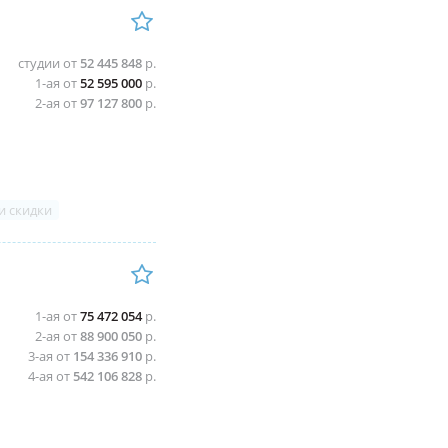
студии от
52 445 848
р.
1-ая от
52 595 000
р.
2-ая от
97 127 800
р.
и скидки
1-ая от
75 472 054
р.
2-ая от
88 900 050
р.
3-ая от
154 336 910
р.
4-ая от
542 106 828
р.