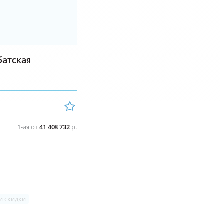
батская
1-ая от
41 408 732
р.
и скидки