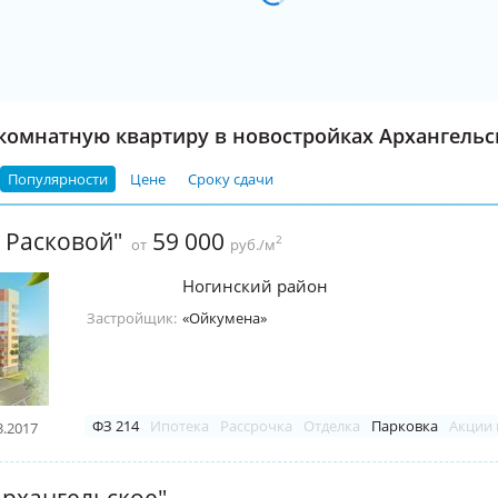
комнатную квартиру в новостройках Архангельс
Популярности
Цене
Сроку сдачи
 Расковой"
59 000
2
от
руб./м
Ногинский район
Застройщик:
«Ойкумена»
ФЗ 214
Ипотека
Рассрочка
Отделка
Парковка
Акции 
3.2017
рхангельское"