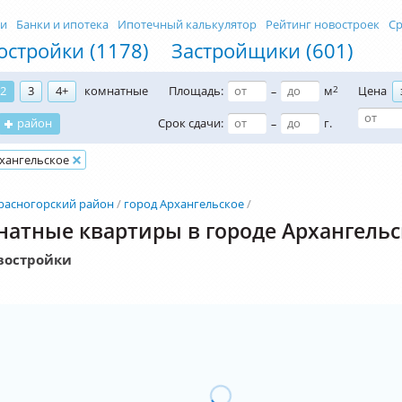
ти
Банки и ипотека
Ипотечный калькулятор
Рейтинг новостроек
Ср
остройки (1178)
Застройщики (601)
2
3
4+
комнатные
Площадь:
м
2
Цена
–
район
Срок сдачи:
г.
–
хангельское
расногорский район
город Архангельское
атные квартиры в городе Архангельс
востройки