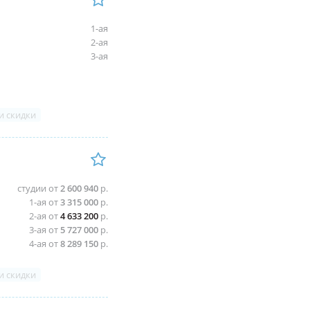
1-ая
2-ая
3-ая
и скидки
студии от
2 600 940
р.
1-ая от
3 315 000
р.
2-ая от
4 633 200
р.
3-ая от
5 727 000
р.
4-ая от
8 289 150
р.
и скидки