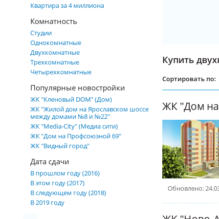
Квартира за 4 миллиона
Комнатность
Студии
Однокомнатные
Двухкомнатные
Купить двух
Трехкомнатные
Четырехкомнатные
Сортировать по:
Популярные новостройки
ЖК "Кленовый DOM" (Дом)
ЖК "Дом на
ЖК "Жилой дом на Ярославском шоссе
между домами №8 и №22"
ЖК "Media-City" (Медиа сити)
ЖК "Дом на Профсоюзной 69"
ЖК "Видный город"
Дата сдачи
В прошлом году (2016)
В этом году (2017)
Обновлено: 24.0
В следующем году (2018)
В 2019 году
ЖК "Ново-А