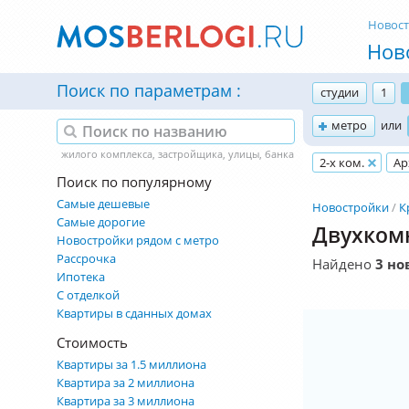
Новос
Нов
Поиск по параметрам
студии
1
метро
или
2-х ком.
Ар
Поиск по популярному
Самые дешевые
Новостройки
К
Самые дорогие
Двухкомн
Новостройки рядом с метро
Рассрочка
Найдено
3 но
Ипотека
С отделкой
Квартиры в сданных домах
Стоимость
Квартиры за 1.5 миллиона
Квартира за 2 миллиона
Квартира за 3 миллиона