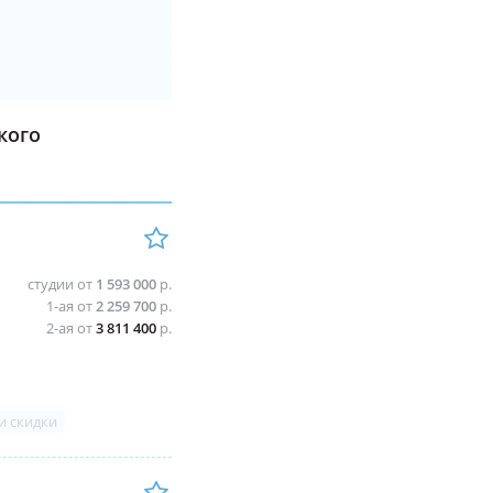
кого
студии от
1 593 000
р.
1-ая от
2 259 700
р.
2-ая от
3 811 400
р.
и скидки