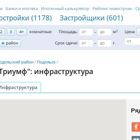
ти
Банки и ипотека
Ипотечный калькулятор
Рейтинг новостроек
Ср
остройки (1178)
Застройщики (601)
2
3
4+
комнатные
Площадь:
м
2
Цена
–
район
Срок сдачи:
г.
–
одольский район
Подольск
Триумф": инфраструктура
Инфраструктура
Ря