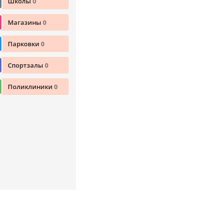
Школы
0
Магазины
0
Парковки
0
Спортзалы
0
Поликлиники
0