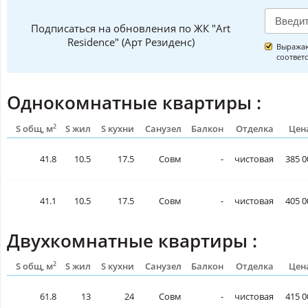
Подписаться на обновления по ЖК "Art
Residence" (Арт Резиденс)
Выражаю
соответ
Однокомнатные квартиры :
2
S общ, м
S жил
S кухни
Санузел
Балкон
Отделка
Цена
41.8
10.5
17.5
Совм
-
чистовая
385 0
41.1
10.5
17.5
Совм
-
чистовая
405 0
Двухкомнатные квартиры :
2
S общ, м
S жил
S кухни
Санузел
Балкон
Отделка
Цена
61.8
13
24
Совм
-
чистовая
415 0