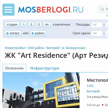
студии
1
2
3
4+
комнатные
Площадь:
–
метро
или
район
Срок сдачи:
–
Новостройки
САО район
Беговой
м. Белорусская
ЖК "Art Residence" (Арт Рези
Описание
Инфраструктура
Местопо
САО
,
Беговой
,
3-я улица Ямск
0.8 км до
Б