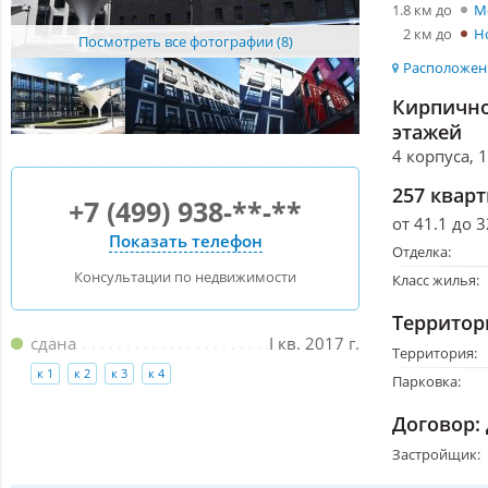
1.8 км до
М
2 км до
Н
Посмотреть все фотографии (8)
Расположени
Кирпично
этажей
4 корпуса, 
257 квар
+7 (499) 938-**-**
от 41.1 до 
Показать телефон
Отделка:
Консультации по недвижимости
Класс жилья:
Территор
сдана
I кв. 2017 г.
Территория:
к 1
к 2
к 3
к 4
Парковка:
Договор:
Застройщик: