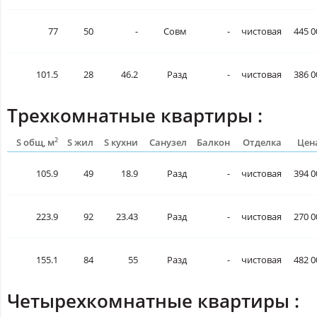
77
50
-
Совм
-
чистовая
445 0
101.5
28
46.2
Разд
-
чистовая
386 0
Трехкомнатные квартиры :
2
S общ, м
S жил
S кухни
Санузел
Балкон
Отделка
Цена
105.9
49
18.9
Разд
-
чистовая
394 0
223.9
92
23.43
Разд
-
чистовая
270 0
155.1
84
55
Разд
-
чистовая
482 0
Четырехкомнатные квартиры :