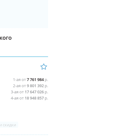
кого
1-ая от
7 761 984
р.
2-ая от
9 801 392
р.
3-ая от
17 647 026
р.
4-ая от
18 948 857
р.
и скидки