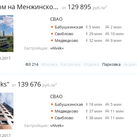
Клубный дом на Менжинского
129 895
2
от
руб./м
СВАО
Бабушкинская
5 мин
2 мин
Свиблово
29 мин
10 мин
Медведково
32 мин
9 мин
Застройщик:
«Alvek»
3.2017
ФЗ 214
Ипотека
Рассрочка
Отделка
Парковка
Акции 
ks"
139 676
2
от
руб./м
СВАО
Бабушкинская
18 мин
5 мин
Медведково
37 мин
11 мин
Свиблово
38 мин
11 мин
Застройщик:
«Alvek»
2.2017