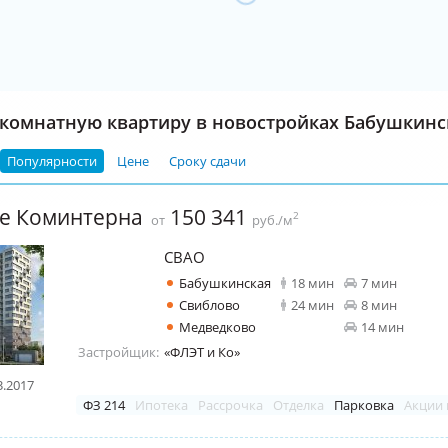
комнатную квартиру в новостройках Бабушкинс
Популярности
Цене
Сроку сдачи
це Коминтерна
150 341
2
от
руб./м
СВАО
Бабушкинская
18 мин
7 мин
Свиблово
24 мин
8 мин
Медведково
14 мин
Застройщик:
«ФЛЭТ и Ко»
3.2017
ФЗ 214
Ипотека
Рассрочка
Отделка
Парковка
Акции 