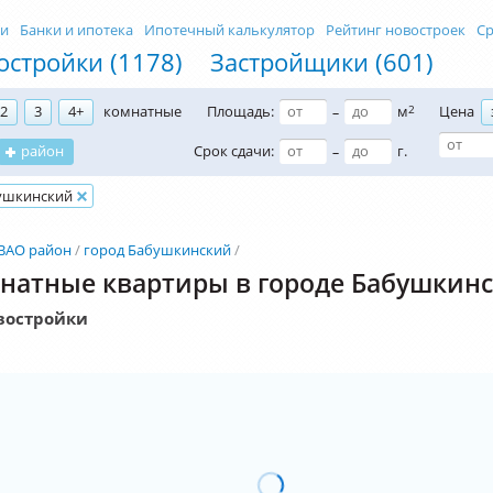
ти
Банки и ипотека
Ипотечный калькулятор
Рейтинг новостроек
Ср
остройки (1178)
Застройщики (601)
2
3
4+
комнатные
Площадь:
м
2
Цена
–
район
Срок сдачи:
г.
–
ушкинский
ВАО район
город Бабушкинский
натные квартиры в городе Бабушкин
востройки