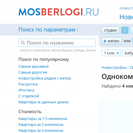
Новос
Нов
Поиск по параметрам
студии
1
метро
или
1 ком.
Баб
Поиск по популярному
Самые дешевые
Новостройки
С
Самые дорогие
Одноком
Новостройки рядом с метро
Рассрочка
Найдено
4 но
Ипотека
С отделкой
Квартиры в сданных домах
Стоимость
Квартиры за 1.5 миллиона
Квартира за 2 миллиона
Квартира за 3 миллиона