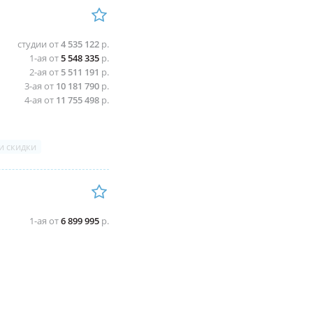
студии от
4 535 122
р.
1-ая от
5 548 335
р.
2-ая от
5 511 191
р.
3-ая от
10 181 790
р.
4-ая от
11 755 498
р.
и скидки
1-ая от
6 899 995
р.