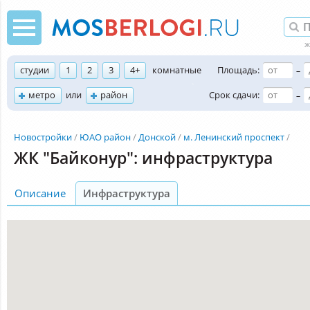
студии
1
2
3
4+
комнатные
Площадь:
–
метро
или
район
Срок сдачи:
–
Новостройки
ЮАО район
Донской
м. Ленинский проспект
ЖК "Байконур": инфраструктура
Описание
Инфраструктура