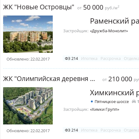
ЖК "Новые Островцы"
50 000
2
от
руб./м
Раменский р
Застройщик:
«Дружба-Монолит»
ФЗ 214
Ипотека
Рассрочка
Отделк
Обновлено: 22.02.2017
ЖК "Олимпийская деревня Новогорск. Квартиры"
210 000
от
ру
Химкинский 
Пятницкое шоссе
Застройщик:
«Химки Групп»
ФЗ 214
Ипотека
Рассрочка
Отделк
Обновлено: 22.02.2017