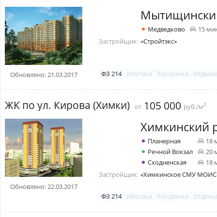
Мытищински
Медведково
15 ми
Застройщик:
«Стройтэкс»
ФЗ 214
Ипотека
Рассрочка
Отделк
Обновлено: 21.03.2017
ЖК по ул. Кирова (Химки)
105 000
2
от
руб./м
Химкинский 
Планерная
18 
Речной Вокзал
20 
Сходненская
18 
Застройщик:
«Химкинское СМУ МОИС
Обновлено: 22.03.2017
ФЗ 214
Ипотека
Рассрочка
Отделк