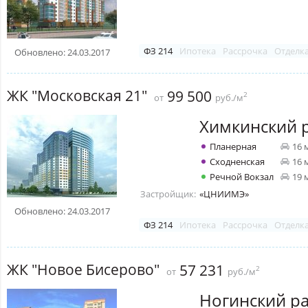
ФЗ 214
Ипотека
Рассрочка
Отделк
Обновлено: 24.03.2017
ЖК "Московская 21"
99 500
2
от
руб./м
Химкинский 
Планерная
16 
Сходненская
16 
Речной Вокзал
19 
Застройщик:
«ЦНИИМЭ»
Обновлено: 24.03.2017
ФЗ 214
Ипотека
Рассрочка
Отделк
ЖК "Новое Бисерово"
57 231
2
от
руб./м
Ногинский р