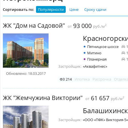
Сортировать по:
Популярности
Цене
Сроку сдачи
ЖК "Дом на Садовой"
93 000
2
от
руб./м
Красногорск
Пятницкое шоссе
Митино
Планерная
Застройщик:
«Аквафитнес»
Обновлено: 18.03.2017
ФЗ 214
Ипотека
Рассрочка
Отделк
ЖК "Жемчужина Виктории"
61 657
2
от
руб./м
Балашихинск
Застройщик:
«ООО «ПФК» Виктория-5»