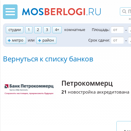
студии
1
2
3
4+
комнатные
Площадь:
–
метро
или
район
Срок сдачи:
–
Вернуться к списку банков
Петрокоммерц
21
новостройка аккредитована