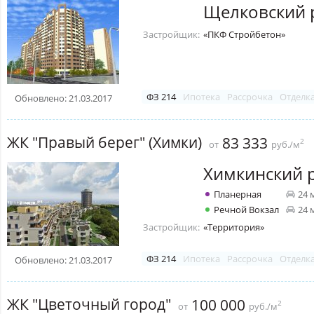
Щелковский 
Застройщик:
«ПКФ Стройбетон»
ФЗ 214
Ипотека
Рассрочка
Отделк
Обновлено: 21.03.2017
ЖК "Правый берег" (Химки)
83 333
2
от
руб./м
Химкинский 
Планерная
24 
Речной Вокзал
24 
Застройщик:
«Территория»
ФЗ 214
Ипотека
Рассрочка
Отделк
Обновлено: 21.03.2017
ЖК "Цветочный город"
100 000
2
от
руб./м