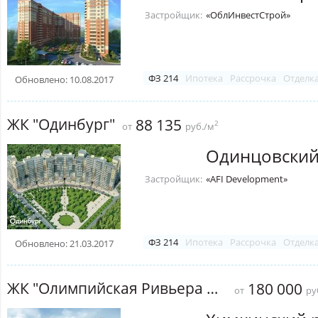
Застройщик:
«ОблИнвестСтрой»
ФЗ 214
Ипотека
Рассрочка
Отделк
Обновлено: 10.08.2017
ЖК "Одинбург"
88 135
2
от
руб./м
Одинцовский
Застройщик:
«AFI Development»
ФЗ 214
Ипотека
Рассрочка
Отделк
Обновлено: 21.03.2017
ЖК "Олимпийская Ривьера Новогорск"
180 000
от
ру