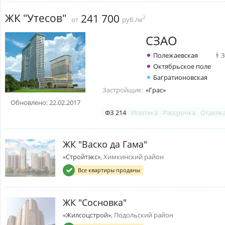
ЖК "Утесов"
241 700
2
от
руб./м
СЗАО
Полежаевская
3
Октябрьское поле
Багратионовская
Застройщик:
«Грас»
Обновлено: 22.02.2017
ФЗ 214
Ипотека
Рассрочка
Отделк
ЖК "Васко да Гама"
«Стройтэкс»
, Химкинский район
Все квартиры проданы
ЖК "Сосновка"
«Жилсоцстрой»
, Подольский район