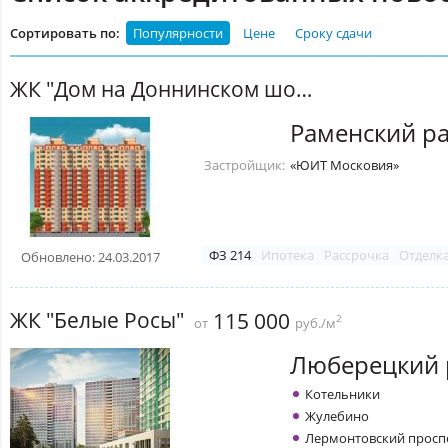
Сортировать по:
Популярности
Цене
Сроку сдачи
ЖК "Дом на Доннинском шоссе, 17" (Раменское)
Раменский р
Застройщик:
«ЮИТ Московия»
ФЗ 214
Ипотека
Рассрочка
Отделк
Обновлено: 24.03.2017
ЖК "Белые Росы"
115 000
2
от
руб./м
Люберецкий 
Котельники
Жулебино
Лермонтовский просп