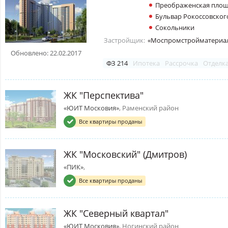
Преображенская пло
Бульвар Рокоссовског
Сокольники
Застройщик:
«Моспромстройматериа
Обновлено: 22.02.2017
ФЗ 214
Ипотека
Рассрочка
Отделк
ЖК "Перспектива"
«ЮИТ Московия»
, Раменский район
Все квартиры проданы
ЖК "Московский" (Дмитров)
«ПИК»
,
Все квартиры проданы
ЖК "Северный квартал"
«ЮИТ Московия»
, Ногинский район