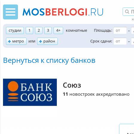
студии
1
2
3
4+
комнатные
Площадь:
–
метро
или
район
Срок сдачи:
–
Вернуться к списку банков
Союз
11
новостроек аккредитовано