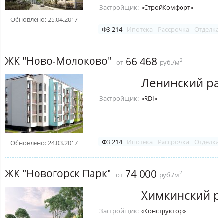
Застройщик:
«СтройКомфорт»
Обновлено: 25.04.2017
ФЗ 214
Ипотека
Рассрочка
Отделк
ЖК "Ново-Молоково"
66 468
2
от
руб./м
Ленинский р
Застройщик:
«RDI»
ФЗ 214
Ипотека
Рассрочка
Отделк
Обновлено: 24.03.2017
ЖК "Новогорск Парк"
74 000
2
от
руб./м
Химкинский 
Застройщик:
«Конструктор»