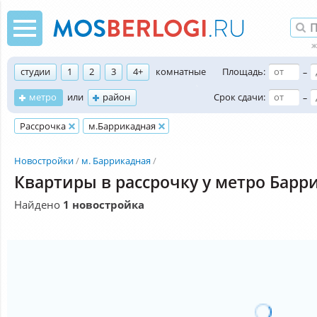
студии
1
2
3
4+
комнатные
Площадь:
–
метро
или
район
Срок сдачи:
–
Рассрочка
м.Баррикадная
Новостройки
м. Баррикадная
Квартиры в рассрочку у метро Барр
Найдено
1 новостройка