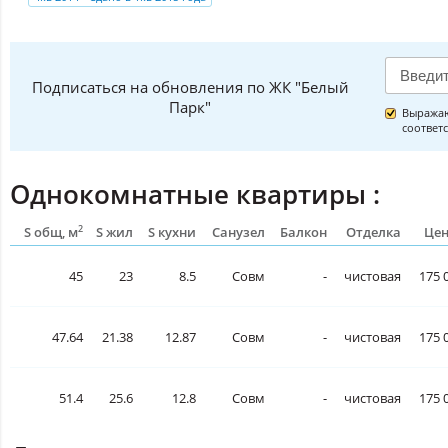
Подписаться на обновления по ЖК "Белый
Парк"
Выражаю
соответ
Однокомнатные квартиры :
2
S общ, м
S жил
S кухни
Санузел
Балкон
Отделка
Цен
45
23
8.5
Совм
-
чистовая
175 
47.64
21.38
12.87
Совм
-
чистовая
175 
51.4
25.6
12.8
Совм
-
чистовая
175 