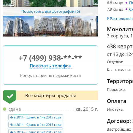
6.8 км до
П
7.9 км до
С
Посмотреть все фотографии (6)
Расположени
Монолитн
3 корпуса, 
438 квар
от 45 до 12
+7 (499) 938-**-**
Отделка:
Показать телефон
Класс жилья:
Консультации по недвижимости
Территор
Парковка:
Все квартиры проданы
Оплата
сдана
I кв. 2015 г.
Ипотека:
4кв 2014 - Сдано в 1кв 2015 года
Договор:
4кв 2014 - Сдано в 1кв 2015 года
Застройщик:
4кв 2014 - Сдано в 1кв 2015 года