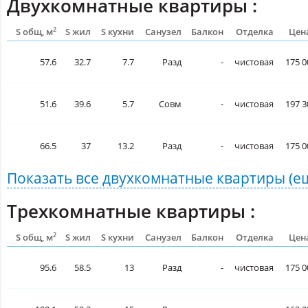
Двухкомнатные квартиры :
2
S общ, м
S жил
S кухни
Санузел
Балкон
Отделка
Цена
57.6
32.7
7.7
Разд
-
чистовая
175 0
51.6
39.6
5.7
Совм
-
чистовая
197 3
66.5
37
13.2
Разд
-
чистовая
175 0
Показать все
двухкомнатные квартиры
(е
Трехкомнатные квартиры :
2
S общ, м
S жил
S кухни
Санузел
Балкон
Отделка
Цена
95.6
58.5
13
Разд
-
чистовая
175 0