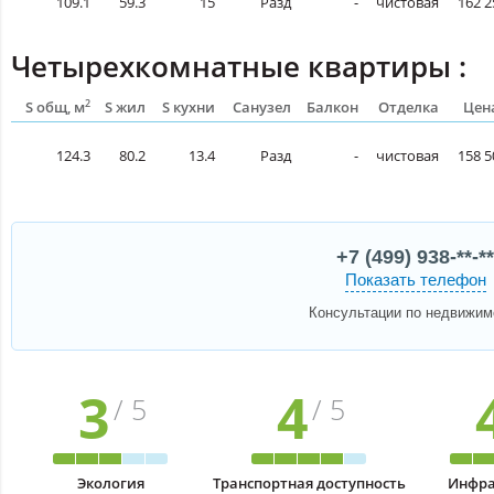
109.1
59.3
15
Разд
-
чистовая
162 2
Четырехкомнатные квартиры :
2
S общ, м
S жил
S кухни
Санузел
Балкон
Отделка
Цена
124.3
80.2
13.4
Разд
-
чистовая
158 5
+7 (499) 938-**-**
Показать телефон
Консультации по недвижим
3
4
/ 5
/ 5
Экология
Транспортная доступность
Инфра