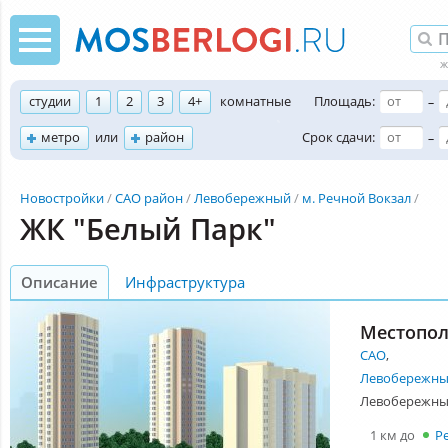
студии
1
2
3
4+
комнатные
Площадь:
–
метро
или
район
Срок сдачи:
–
Новостройки
САО район
Левобережный
м. Речной Вокзал
ЖК "Белый Парк"
Описание
Инфраструктура
Местопо
САО
,
Левобережн
Левобережный
1 км до
Р