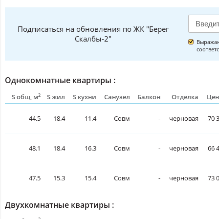
Подписаться на обновления по ЖК "Берег
Скалбы-2"
Выражаю
соответ
Однокомнатные квартиры :
2
S общ, м
S жил
S кухни
Санузел
Балкон
Отделка
Цен
44.5
18.4
11.4
Совм
-
черновая
70 
48.1
18.4
16.3
Совм
-
черновая
66 
47.5
15.3
15.4
Совм
-
черновая
73 
Двухкомнатные квартиры :