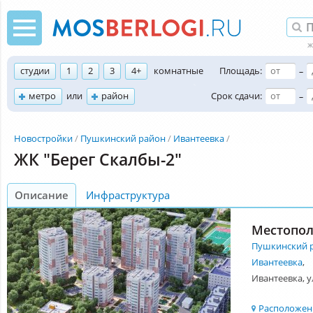
студии
1
2
3
4+
комнатные
Площадь:
–
метро
или
район
Срок сдачи:
–
Новостройки
Пушкинский район
Ивантеевка
ЖК "Берег Скалбы-2"
Описание
Инфраструктура
Местопо
Пушкинский 
Ивантеевка
,
Ивантеевка, у
Расположени