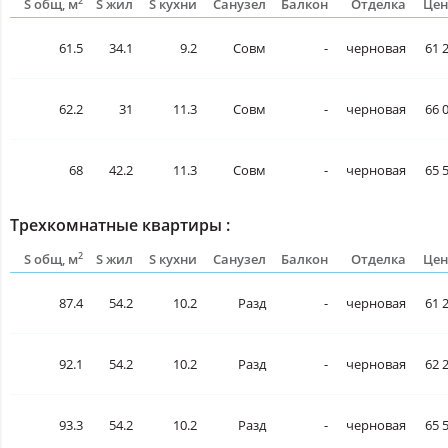
2
S общ, м
S жил
S кухни
Санузел
Балкон
Отделка
Цен
61.5
34.1
9.2
Совм
-
черновая
61 
62.2
31
11.3
Совм
-
черновая
66 
68
42.2
11.3
Совм
-
черновая
65 
Трехкомнатные квартиры :
2
S общ, м
S жил
S кухни
Санузел
Балкон
Отделка
Цен
87.4
54.2
10.2
Разд
-
черновая
61 
92.1
54.2
10.2
Разд
-
черновая
62 
93.3
54.2
10.2
Разд
-
черновая
65 