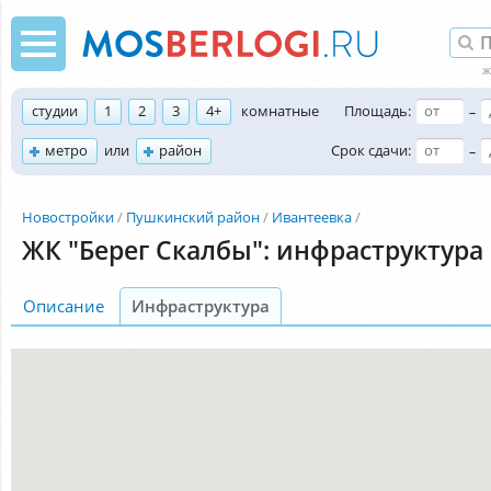
студии
1
2
3
4+
комнатные
Площадь:
–
метро
или
район
Срок сдачи:
–
Новостройки
Пушкинский район
Ивантеевка
ЖК "Берег Скалбы": инфраструктура
Описание
Инфраструктура