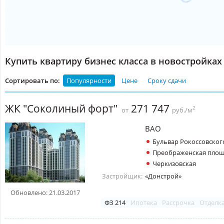
Купить квартиру бизнес класса в новостройках
Сортировать по:
Популярности
Цене
Сроку сдачи
ЖК "Соколиный форт"
271 747
2
от
руб./м
ВАО
Бульвар Рокоссовског
Преображенская пло
Черкизовская
Застройщик:
«Донстрой»
Обновлено: 21.03.2017
ФЗ 214
Ипотека
Рассрочка
Отделк