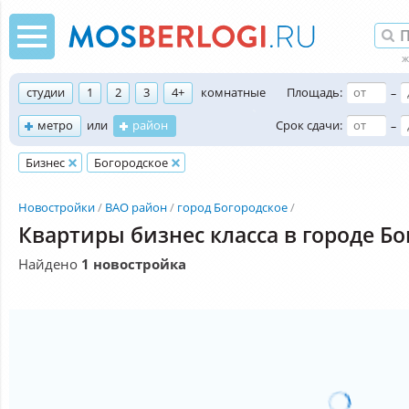
студии
1
2
3
4+
комнатные
Площадь:
–
метро
или
район
Срок сдачи:
–
Бизнес
Богородское
Новостройки
ВАО район
город Богородское
Квартиры бизнес класса в городе Бо
Найдено
1 новостройка