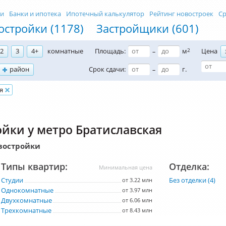
ти
Банки и ипотека
Ипотечный калькулятор
Рейтинг новостроек
Ср
остройки (1178)
Застройщики (601)
2
3
4+
комнатные
Площадь:
м
2
Цена
–
район
Срок сдачи:
г.
–
я
йки у метро Братиславская
востройки
Типы квартир:
Отделка:
Минимальная цена
Студии
Без отделки (4)
от 3.22 млн
Однокомнатные
от 3.97 млн
Двухкомнатные
от 6.06 млн
Трехкомнатные
от 8.43 млн