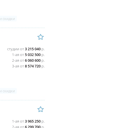
и скидки
студии от
3 215 040
р.
1-ая от
5 032 500
р.
2-ая от
6 060 600
р.
3-ая от
8 574 720
р.
и скидки
1-ая от
3 965 250
р.
2-ая от
6 299 700
р.