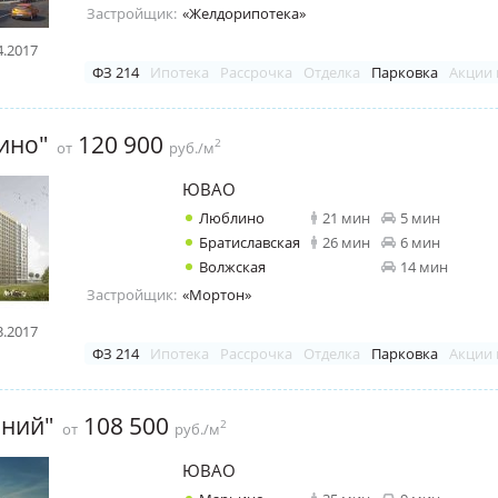
Застройщик:
«Желдорипотека»
4.2017
ФЗ 214
Ипотека
Рассрочка
Отделка
Парковка
Акции 
ино"
120 900
2
от
руб./м
ЮВАО
Люблино
21 мин
5 мин
Братиславская
26 мин
6 мин
Волжская
14 мин
Застройщик:
«Мортон»
3.2017
ФЗ 214
Ипотека
Рассрочка
Отделка
Парковка
Акции 
ний"
108 500
2
от
руб./м
ЮВАО