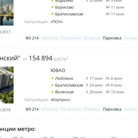
Марьино
35 мин
9 мин
Борисово
11 мин
Братиславская
11 мин
Застройщик:
«ПСН»
3.2017
ФЗ 214
Ипотека
Рассрочка
Отделка
Парковка
Акции 
нский"
154 894
2
от
руб./м
ЮВАО
Люблино
17 мин
6 мин
Братиславская
24 мин
6 мин
Волжская
28 мин
10 мин
Застройщик:
«Кортрос»
ФЗ 214
Ипотека
Рассрочка
Отделка
Парковка
Акции 
5.2018
анции метро: