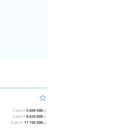
1-ая от
5 659 500
р.
2-ая от
8 633 600
р.
3-ая от
11 150 500
р.