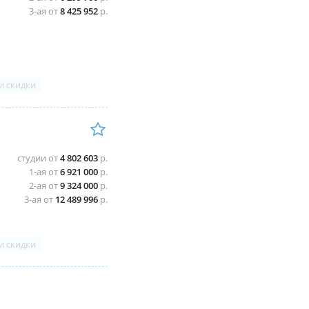
3-ая от
8 425 952
р.
и скидки
студии от
4 802 603
р.
1-ая от
6 921 000
р.
2-ая от
9 324 000
р.
3-ая от
12 489 996
р.
и скидки