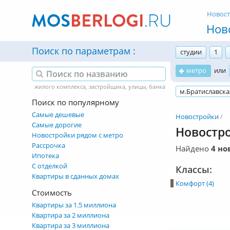
Новос
Нов
Поиск по параметрам
студии
1
метро
или
м.Братиславска
Поиск по популярному
Самые дешевые
Новостройки
Самые дорогие
Новостро
Новостройки рядом с метро
Рассрочка
Найдено
4 но
Ипотека
С отделкой
Классы:
Квартиры в сданных домах
Комфорт (4)
Стоимость
Квартиры за 1.5 миллиона
Квартира за 2 миллиона
Квартира за 3 миллиона