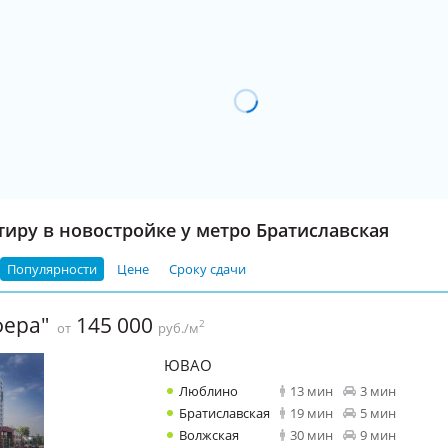
тиру в новостройке у метро Братиславская
Популярности
Цене
Сроку сдачи
фера"
145 000
2
от
руб./м
ЮВАО
Люблино
13 мин
3 мин
Братиславская
19 мин
5 мин
Волжская
30 мин
9 мин