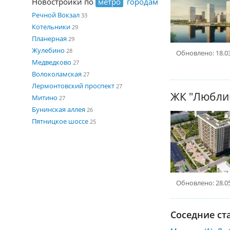
Новостройки по
метро
городам
Речной Вокзал
33
Котельники
29
Планерная
29
Жулебино
28
Обновлено: 18.0
Медведково
27
Волоколамская
27
Лермонтовский проспект
27
ЖК "Любли
Митино
27
Бунинская аллея
26
Пятницкое шоссе
25
Обновлено: 28.0
Соседние ст