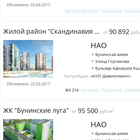
Обновлено: 05.04.2017
ФЗ 214
Ипотека
Рассрочка
Отделк
Жилой район "Скандинавия А101"
90 892
от
руб.
НАО
Бунинская аллея
Улица Горчакова
Бульвар Адмирала Уш
Застройщик:
«А101 Девелопмент»
Обновлено: 22.03.2017
ФЗ 214
Ипотека
Рассрочка
Отделк
ЖК "Бунинские луга"
95 500
2
от
руб./м
НАО
Бунинская аллея