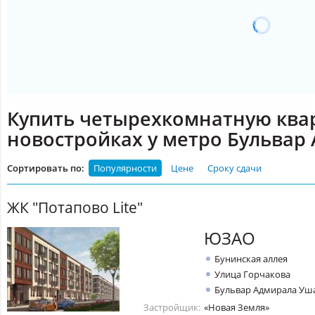
Купить четырехкомнатную ква
новостройках у метро Бульвар
Сортировать по:
Популярности
Цене
Сроку сдачи
ЖК "Потапово Litе"
ЮЗАО
Бунинская аллея
Улица Горчакова
Бульвар Адмирала Уш
Застройщик:
«Новая Земля»