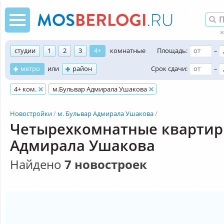
студии
1
2
3
4+
комнатные
Площадь:
–
метро
или
район
Срок сдачи:
–
4+ ком.
м.Бульвар Адмирала Ушакова
Новостройки
м. Бульвар Адмирала Ушакова
Четырехкомнатные квартир
Адмирала Ушакова
Найдено
7 новостроек