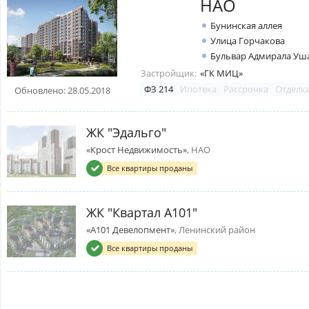
НАО
Бунинская аллея
Улица Горчакова
Бульвар Адмирала Уш
Застройщик:
«ГК МИЦ»
ФЗ 214
Ипотека
Рассрочка
Отделк
Обновлено: 28.05.2018
ЖК "Эдальго"
«Крост Недвижимость»
, НАО
Все квартиры проданы
ЖК "Квартал А101"
«А101 Девелопмент»
, Ленинский район
Все квартиры проданы