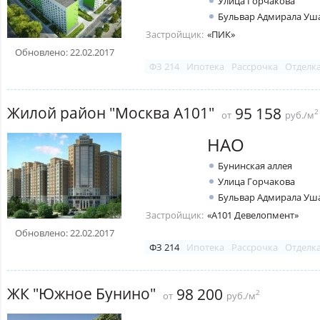
Улица Горчакова
Бульвар Адмирала Уш
Застройщик:
«ПИК»
Обновлено: 22.02.2017
ФЗ 214
Ипотека
Рассрочка
Отделк
Жилой район "Москва А101"
95 158
2
от
руб./м
НАО
Бунинская аллея
Улица Горчакова
Бульвар Адмирала Уш
Застройщик:
«А101 Девелопмент»
Обновлено: 22.02.2017
ФЗ 214
Ипотека
Рассрочка
Отделк
ЖК "Южное Бунино"
98 200
2
от
руб./м