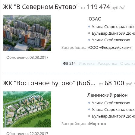
ЖК "В Северном Бутово"
119 474
2
от
руб./м
ЮЗАО
Улица Старокачаловск
Бульвар Дмитрия Дон
Улица Скобелевская
Застройщик:
«ООО «Феодосийская»»
Обновлено: 03.08.2017
ФЗ 214
Ипотека
Рассрочка
Отделк
ЖК "Восточное Бутово" (Боброво)
68 100
от
руб.
Ленинский район
Улица Скобелевская
Улица Старокачаловск
Бульвар Дмитрия Дон
Застройщик:
«Мортон»
Обновлено: 22.02.2017