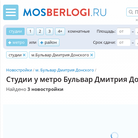
студии
1
2
3
4+
комнатные
Площадь:
–
метро
или
район
Срок сдачи:
–
студии
м.Бульвар Дмитрия Донского
Новостройки
м. Бульвар Дмитрия Донского
Студии у метро Бульвар Дмитрия Д
Найдено
3 новостройки