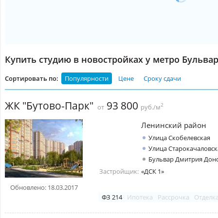
Купить студию в новостройках у метро Бульва
Сортировать по:
Популярности
Цене
Сроку сдачи
ЖК "Бутово-Парк"
93 800
2
от
руб./м
Ленинский район
Улица Скобелевская
Улица Старокачаловск
Бульвар Дмитрия Дон
Застройщик:
«ДСК 1»
Обновлено: 18.03.2017
ФЗ 214
Ипотека
Рассрочка
Отделк