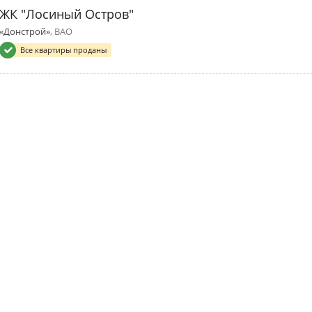
ЖК "Лосиный Остров"
«Донстрой»
, ВАО
Все квартиры проданы