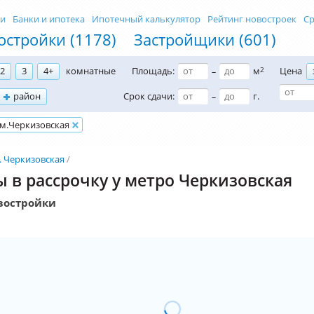
ти
Банки и ипотека
Ипотечный калькулятор
Рейтинг новостроек
Ср
остройки (1178)
Застройщики (601)
2
3
4+
комнатные
Площадь:
м
2
Цена
–
район
Срок сдачи:
г.
–
м.Черкизовская
. Черкизовская
 в рассрочку у метро Черкизовская
востройки