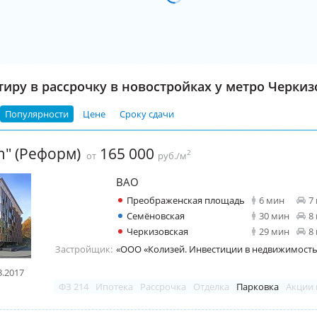
тиру в рассрочку в новостройках у метро Черкиз
Популярности
Цене
Сроку сдачи
m" (Реформ)
165 000
2
от
руб./м
ВАО
Преображенская площадь
6 мин
7
Семёновская
30 мин
8
Черкизовская
29 мин
8
Застройщик:
«ООО «Колизей. Инвестиции в недвижимость
3.2017
ФЗ 214
Ипотека
Рассрочка
Отделка
Парковка
Акции 