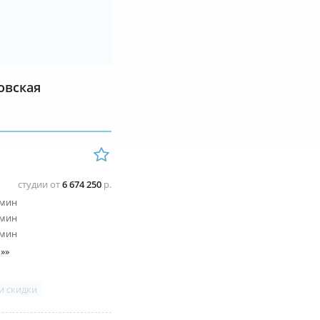
овская
студии от
6 674 250
р.
 мин
 мин
 мин
»»
и скидки