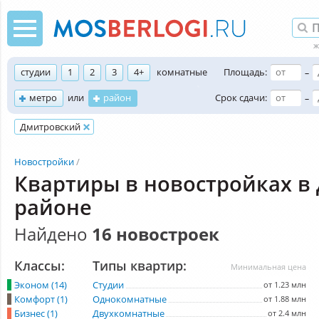
студии
1
2
3
4+
комнатные
Площадь:
–
метро
или
район
Срок сдачи:
–
Дмитровский
Новостройки
Квартиры в новостройках в
районе
Найдено
16 новостроек
Классы:
Типы квартир:
Минимальная цена
Эконом (14)
Студии
от 1.23 млн
Комфорт (1)
Однокомнатные
от 1.88 млн
Бизнес (1)
Двухкомнатные
от 2.4 млн