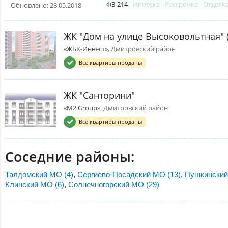
ФЗ 214
Ипотека
Рассрочка
Отделк
Обновлено: 28.05.2018
ЖК "Дом на улице Высоковольтная" 
«ЖБК-Инвест»
, Дмитровский район
Все квартиры проданы
ЖК "Санторини"
«M2 Group»
, Дмитровский район
Все квартиры проданы
Соседние районы:
Талдомский МО (4)
,
Сергиево-Посадский МО (13)
,
Пушкинский
Клинский МО (6)
,
Солнечногорский МО (29)