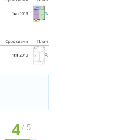
1кв 2013
Срок сдачи
План
1кв 2013
4
/ 5