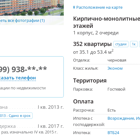
Расположение на карте
Кирпично-монолитные 
ть все фотографии (1)
этажей
1 корпус, 2 очереди
352 квартиры
студии
1к
2
от 35.1 до 53.4 м
Отделка:
черновая
99) 938-**-**
Класс жилья:
Эконом
азать телефон
Территория
тации по недвижимости
Парковка:
Гостевой
Оплата
ана
I кв. 2013 г.
Рассрочка:
Есть
2013 - Сдано в срок
Ипотека с
Возрождение
И
господдержкой:
держка
I кв. 2017 г.
раз, изначально IV кв. 2015 г.
Ипотека:
ВТБ24