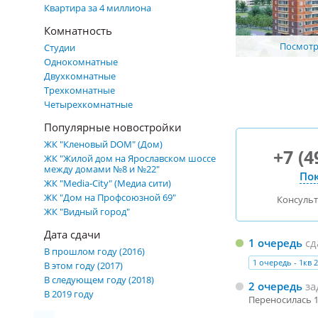
Квартира за 4 миллиона
Комнатность
Посмотре
Студии
Однокомнатные
Двухкомнатные
Трехкомнатные
Четырехкомнатные
Популярные новостройки
ЖК "Кленовый DOM" (Дом)
+7 (4
ЖК "Жилой дом на Ярославском шоссе
между домами №8 и №22"
Пок
ЖК "Media-City" (Медиа сити)
ЖК "Дом на Профсоюзной 69"
Консуль
ЖК "Видный город"
Дата сдачи
1 очередь
сд
В прошлом году (2016)
1 очередь - 1кв 
В этом году (2017)
В следующем году (2018)
2 очередь
за
В 2019 году
Переносилась 1 