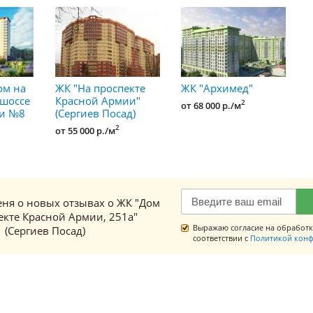
ом на
ЖК "На проспекте
ЖК "Архимед"
 шоссе
Красной Армии"
2
от 68 000 р./м
и №8
(Сергиев Посад)
2
от 55 000 р./м
ня о новых отзывах о ЖК "Дом
екте Красной Армии, 251а"
Выражаю согласие на обработк
(Сергиев Посад)
соответствии с
Политикой конф