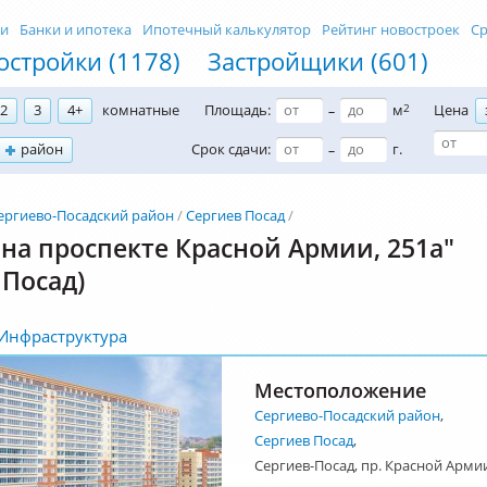
ти
Банки и ипотека
Ипотечный калькулятор
Рейтинг новостроек
Ср
остройки (1178)
Застройщики (601)
2
3
4+
комнатные
Площадь:
м
2
Цена
–
район
Срок сдачи:
г.
–
ергиево-Посадский район
Сергиев Посад
на проспекте Красной Армии, 251а"
 Посад)
Инфраструктура
Местоположение
Сергиево-Посадский район
,
Сергиев Посад
,
Сергиев-Посад, пр. Красной Армии