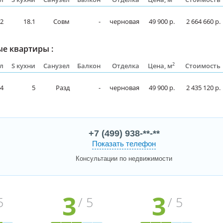
.2
18.1
Совм
-
черновая
49 900 р.
2 664 660 р.
е квартиры :
2
л
S кухни
Санузел
Балкон
Отделка
Цена, м
Стоимость
.4
5
Разд
-
черновая
49 900 р.
2 435 120 р.
+7 (499) 938-**-**
Показать телефон
Консультации по недвижимости
3
3
5
/ 5
/ 5