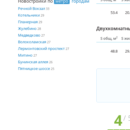
Новостройки по
метро
городам
Речной Вокзал
33
53.4
20
Котельники
29
Планерная
29
Двухкомнатны
Жулебино
28
Медведково
27
2
S общ, м
S жи
Волоколамская
27
Лермонтовский проспект
27
48.8
29
Митино
27
Бунинская аллея
26
Пятницкое шоссе
25
4
/ 