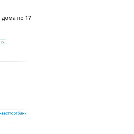
дома по 17
2к
нвестторгбанк