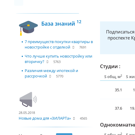
12
База знаний
Подписаться
проспекте К
7 преимуществ покупки квартиры в
новостройке с отделкой
7691
Что лучше купить новостройку или
вторичку?
5763
Студии :
Различия между ипотекой и
рассрочкой
2
S общ, м
S жи
5770
35.1
1
37.6
19
28.05.2018
Новые дома для «ЗИЛАРТа»
4565
Однокомнатны
2
S общ, м
S жи