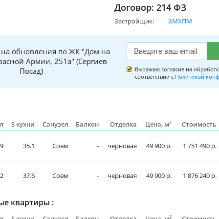
Договор: 214 ФЗ
Застройщик:
ЗМХПМ
 на обновления по ЖК "Дом на
расной Армии, 251а" (Сергиев
Выражаю согласие на обработк
Посад)
соответствии с
Политикой конф
2
л
S кухни
Санузел
Балкон
Отделка
Цена, м
Стоимость
9
35.1
Совм
-
черновая
49 900 р.
1 751 490 р.
.2
37.6
Совм
-
черновая
49 900 р.
1 876 240 р.
е квартиры :
2
л
S кухни
Санузел
Балкон
Отделка
Цена, м
Стоимость