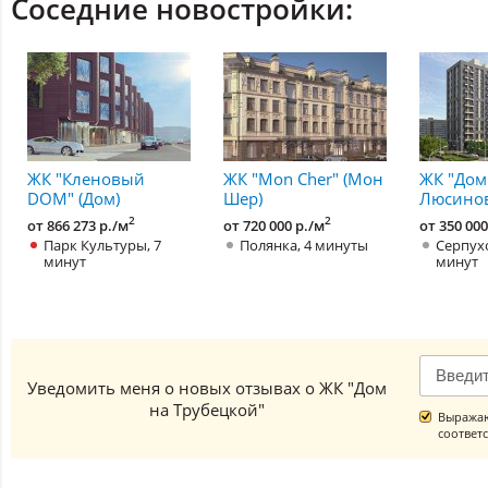
Соседние новостройки:
ЖК "Кленовый
ЖК "Mon Cher" (Мон
ЖК "Дом
DOM" (Дом)
Шер)
Люсинов
2
2
от 866 273 р./м
от 720 000 р./м
от 350 000
Парк Культуры, 7
Полянка, 4 минуты
Серпухо
минут
минут
Уведомить меня о новых отзывах о ЖК "Дом
на Трубецкой"
Выражаю
соответ