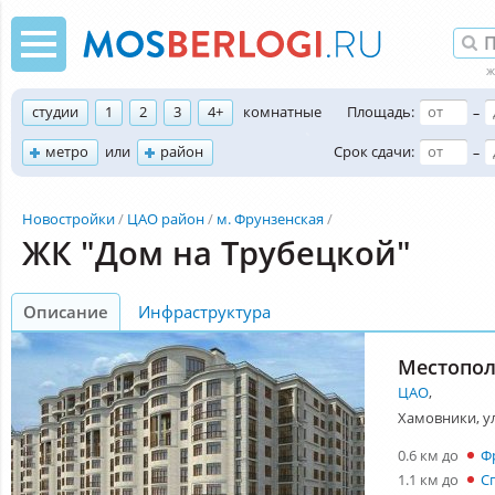
студии
1
2
3
4+
комнатные
Площадь:
–
метро
или
район
Срок сдачи:
–
Новостройки
ЦАО район
м. Фрунзенская
ЖК "Дом на Трубецкой"
Описание
Инфраструктура
Местопо
ЦАО
,
Хамовники, ул
0.6 км до
Ф
1.1 км до
С