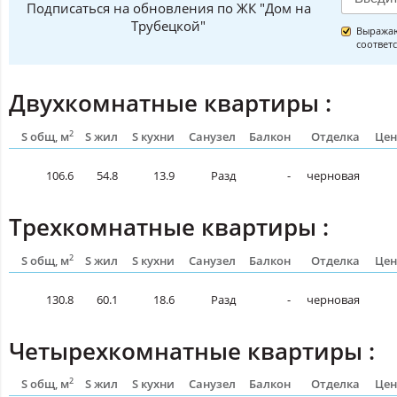
Подписаться на обновления по ЖК "Дом на
Трубецкой"
Выражаю
соответ
Двухкомнатные квартиры :
2
S общ, м
S жил
S кухни
Санузел
Балкон
Отделка
Цен
106.6
54.8
13.9
Разд
-
черновая
Трехкомнатные квартиры :
2
S общ, м
S жил
S кухни
Санузел
Балкон
Отделка
Цен
130.8
60.1
18.6
Разд
-
черновая
Четырехкомнатные квартиры :
2
S общ, м
S жил
S кухни
Санузел
Балкон
Отделка
Цен