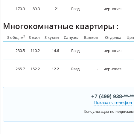
170.9
89.3
21
Разд
-
черновая
Многокомнатные квартиры :
2
S общ, м
S жил
S кухни
Санузел
Балкон
Отделка
Цен
230.5
110.2
14.6
Разд
-
черновая
265.7
152.2
12.2
Разд
-
черновая
+7 (499) 938-**-**
Показать телефон
Консультации по недвижим