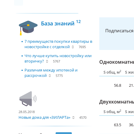
12
База знаний
Подписаться
7 преимуществ покупки квартиры в
новостройке с отделкой
7695
Что лучше купить новостройку или
вторичку?
Однокомнатны
5767
Различия между ипотекой и
2
S общ, м
S жи
рассрочкой
5775
56.8
21
Двухкомнатны
2
S общ, м
S жи
28.05.2018
Новые дома для «ЗИЛАРТа»
4570
63.5
36