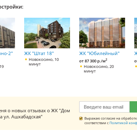
остройки:
но-2"
ЖК "Штат 18"
ЖК "Юбилейный"
Ж
Новокосино, 10
2
от 87 300 р./м
о
минут
19
Новокосино, 20
минут
ня о новых отзывах о ЖК "Дом
а ул. Ашхабадская"
Выражаю согласие на обработк
соответствии с
Политикой конф