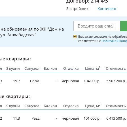
Договор: 214 ФЗ
Застройщик:
Континент
 на обновления по ЖК "Дом на
ул. Ашхабадская"
Выражаю согласие на обработк
соответствии с
Политикой конф
е квартиры :
2
л
S кухни
Санузел
Балкон
Отделка
Цена, м
Стоимость
.3
15.7
Совм
-
черновая
104 000 р.
5 907 200 р.
е квартиры :
2
л
S кухни
Санузел
Балкон
Отделка
Цена, м
Стоимость
.2
11.3
Разд
-
черновая
101 000 р.
6 413 500 р.