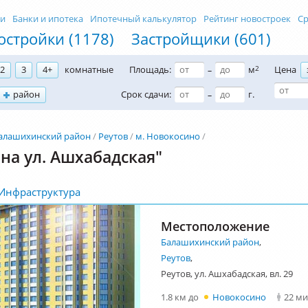
ти
Банки и ипотека
Ипотечный калькулятор
Рейтинг новостроек
Ср
остройки (1178)
Застройщики (601)
2
3
4+
комнатные
Площадь:
м
2
Цена
–
район
Срок сдачи:
г.
–
алашихинский район
Реутов
м. Новокосино
на ул. Ашхабадская"
Инфраструктура
Местоположение
Балашихинский район
,
Реутов
,
Реутов, ул. Ашхабадская, вл. 29
1.8 км до
Новокосино
22 м