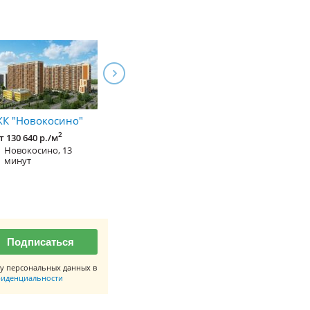
К "Новокосино"
ЖК в микрорайоне
ЖК на улице
6А (Реутов)
Комсомольск
2
т 130 640 р./м
(Реутов)
2
Новокосино, 13
от 87 000 р./м
минут
2
Новогиреево
от 85 000 р./м
Новокосино,
минут
Подписаться
у персональных данных в
иденциальности