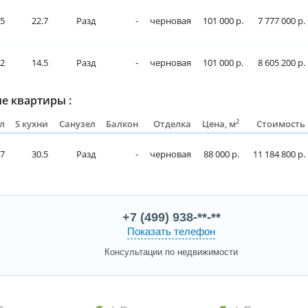
.5
22.7
Разд
-
черновая
101 000 р.
7 777 000 р.
.2
14.5
Разд
-
черновая
101 000 р.
8 605 200 р.
е квартиры :
2
л
S кухни
Санузел
Балкон
Отделка
Цена, м
Стоимость
7
30.5
Разд
-
черновая
88 000 р.
11 184 800 р.
+7 (499) 938-**-**
Показать телефон
Консультации по недвижимости