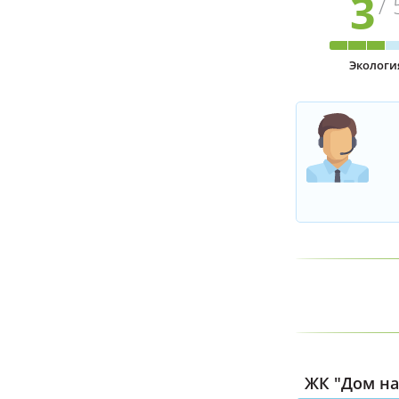
3
/ 
Экологи
ЖК "Дом на