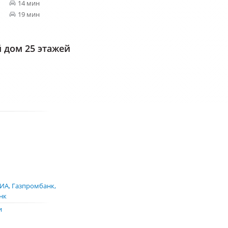
14 мин
19 мин
дом 25 этажей
ИА
Газпромбанк
нк
и