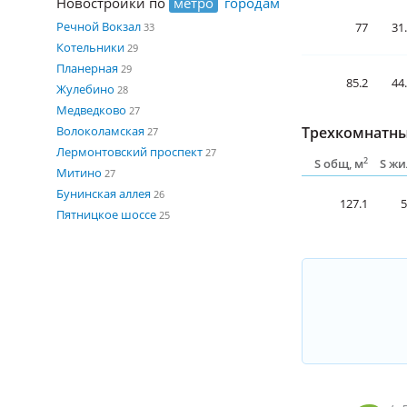
Новостройки по
метро
городам
Речной Вокзал
77
31
33
Котельники
29
Планерная
29
85.2
44
Жулебино
28
Медведково
27
Волоколамская
Трехкомнатны
27
Лермонтовский проспект
27
2
S общ, м
S жи
Митино
27
Бунинская аллея
26
127.1
5
Пятницкое шоссе
25