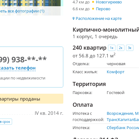
4.7 км до
Новогиреево
6.6 км до
Перово
ть все фотографии (1)
Расположение на карте
Кирпично-монолитный 
1 корпус, 1 очередь
240 квартир
1к
2к
3к
2
от 56.8 до 127.1 м
99) 938-**-**
Отделка:
черновая
азать телефон
Класс жилья:
Комфорт
тации по недвижимости
Территория
Парковка:
Гостевой
квартиры проданы
Оплата
IV кв. 2014 г.
Ипотека с
Возрождение
М
господдержкой:
ТрансКапиталБа
 в срок
Ипотека:
Сбербанк Росси