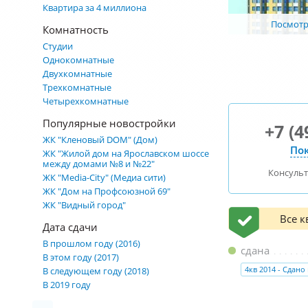
Квартира за 4 миллиона
Посмотре
Комнатность
Студии
Однокомнатные
Двухкомнатные
Трехкомнатные
Четырехкомнатные
Популярные новостройки
+7 (4
ЖК "Кленовый DOM" (Дом)
Пок
ЖК "Жилой дом на Ярославском шоссе
между домами №8 и №22"
Консуль
ЖК "Media-City" (Медиа сити)
ЖК "Дом на Профсоюзной 69"
ЖК "Видный город"
Все 
Дата сдачи
В прошлом году (2016)
сдана
В этом году (2017)
4кв 2014 - Сдано
В следующем году (2018)
В 2019 году