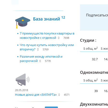
Подписаться
12
База знаний
7 преимуществ покупки квартиры в
новостройке с отделкой
7698
Студии :
Что лучше купить новостройку или
2
S общ, м
S жи
вторичку?
5769
Различия между ипотекой и
32.7
14
рассрочкой
5778
Однокомнатны
2
S общ, м
S жи
28.05.2018
39
16
Новые дома для «ЗИЛАРТа»
4571
Двухкомнатны