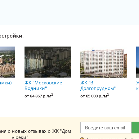
остройки:
имки)
ЖК "Московские
ЖК "В
Ж
Водники"
Долгопрудном"
к
2
2
от 84 867 р./м
от 65 000 р./м
ня о новых отзывах о ЖК "Дом
у реки"