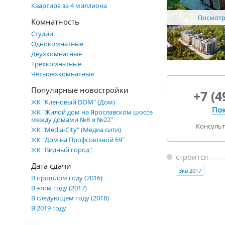
Квартира за 4 миллиона
Посмотре
Комнатность
Студии
Однокомнатные
Двухкомнатные
Трехкомнатные
Четырехкомнатные
Популярные новостройки
+7 (4
ЖК "Кленовый DOM" (Дом)
Пок
ЖК "Жилой дом на Ярославском шоссе
между домами №8 и №22"
Консуль
ЖК "Media-City" (Медиа сити)
ЖК "Дом на Профсоюзной 69"
ЖК "Видный город"
строится
Дата сдачи
3кв 2017
В прошлом году (2016)
В этом году (2017)
В следующем году (2018)
В 2019 году