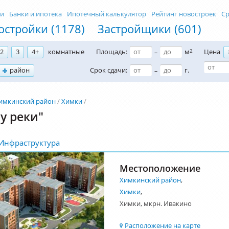
ти
Банки и ипотека
Ипотечный калькулятор
Рейтинг новостроек
Ср
остройки (1178)
Застройщики (601)
2
3
4+
комнатные
Площадь:
м
2
Цена
–
район
Срок сдачи:
г.
–
имкинский район
Химки
у реки"
Инфраструктура
Местоположение
Химкинский район
,
Химки
,
Химки, мкрн. Ивакино
Расположение на карте