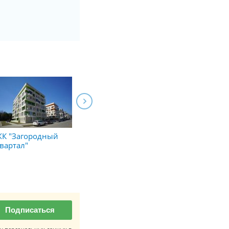
К "Загородный
ЖК "Центральный"
вартал"
в Долгопрудном
2
от 91 540 р./м
Алтуфьево
Подписаться