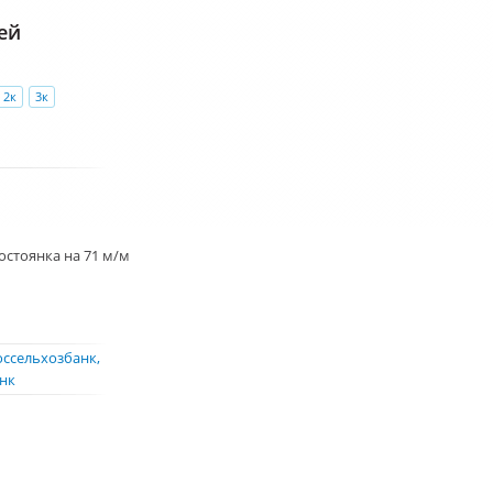
ей
2к
3к
остоянка на 71 м/м
оссельхозбанк
нк