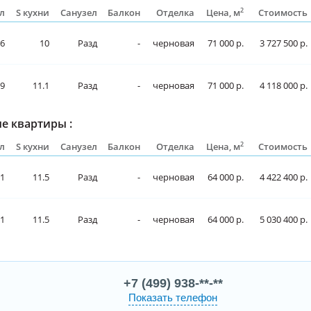
2
л
S кухни
Санузел
Балкон
Отделка
Цена, м
Стоимость
.6
10
Разд
-
черновая
71 000 р.
3 727 500 р.
.9
11.1
Разд
-
черновая
71 000 р.
4 118 000 р.
е квартиры :
2
л
S кухни
Санузел
Балкон
Отделка
Цена, м
Стоимость
.1
11.5
Разд
-
черновая
64 000 р.
4 422 400 р.
.1
11.5
Разд
-
черновая
64 000 р.
5 030 400 р.
+7 (499) 938-**-**
Показать телефон