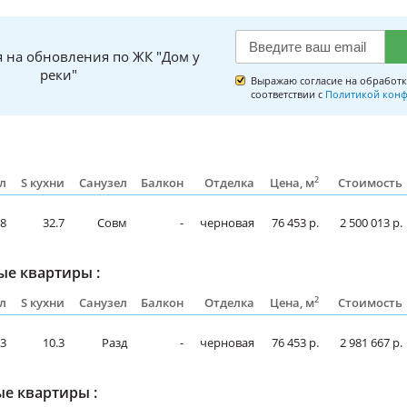
 на обновления по ЖК "Дом у
реки"
Выражаю согласие на обработк
соответствии с
Политикой конф
2
л
S кухни
Санузел
Балкон
Отделка
Цена, м
Стоимость
.8
32.7
Совм
-
черновая
76 453 р.
2 500 013 р.
е квартиры :
2
л
S кухни
Санузел
Балкон
Отделка
Цена, м
Стоимость
.3
10.3
Разд
-
черновая
76 453 р.
2 981 667 р.
е квартиры :