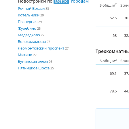
Новостройки по
метро
городам
2
S общ, м
S жи
Речной Вокзал
33
Котельники
29
52.5
30
Планерная
29
Жулебино
28
Медведково
58
32
27
Волоколамская
27
Лермонтовский проспект
27
Трехкомнатны
Митино
27
2
S общ, м
S жи
Бунинская аллея
26
Пятницкое шоссе
25
69.1
37
78.6
44