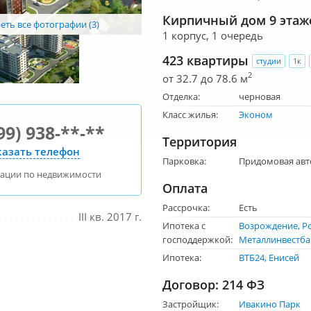
Кирпичный дом 9 этаж
ть все фотографии (3)
1 корпус, 1 очередь
423 квартиры
студии
1к
2
от 32.7 до 78.6 м
Отделка:
черновая
Класс жилья:
Эконом
99) 938-**-**
Территория
азать телефон
Парковка:
Придомовая авт
тации по недвижимости
Оплата
Рассрочка:
Есть
III кв. 2017 г.
Ипотека с
Возрождение
Р
господдержкой:
Металлинвестба
Ипотека:
ВТБ24
Енисей
Договор: 214 ФЗ
Застройщик:
Ивакино Парк