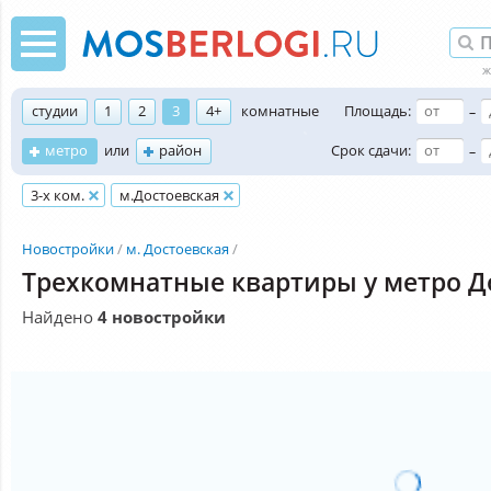
студии
1
2
3
4+
комнатные
Площадь:
–
метро
или
район
Срок сдачи:
–
3-х ком.
м.Достоевская
Новостройки
м. Достоевская
Трехкомнатные квартиры у метро Д
Найдено
4 новостройки