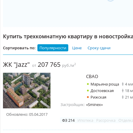
Купить трехкомнатную квартиру в новостройка
Сортировать по:
Популярности
Цене
Сроку сдачи
ЖК "Jazz"
207 765
2
от
руб./м
СВАО
Марьина роща
4 м
Достоевская
18 
Рижская
21 
Застройщик:
«Sminex»
Обновлено: 05.04.2017
ФЗ 214
Ипотека
Рассрочка
Отделк