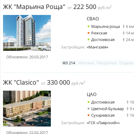
ЖК "Марьина Роща"
222 500
2
от
руб./м
СВАО
Марьина роща
6 м
Рижская
14 
Достоевская
24 
Застройщик:
«Мангазея»
Обновлено: 20.03.2017
ФЗ 214
Ипотека
Рассрочка
Отделк
ЖК "Clasico"
330 000
2
от
руб./м
ЦАО
Достоевская
1
Цветной Бульвар
9
Сухаревская
1
Застройщик:
«ГСК «Лаврский»»
Обновлено: 22.02.2017