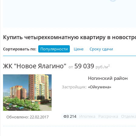
Купить четырехкомнатную квартиру в новостр
Сортировать по:
Популярности
Цене
Сроку сдачи
ЖК "Новое Ялагино"
59 039
2
от
руб./м
Ногинский район
Застройщик:
«Ойкумена»
ФЗ 214
Ипотека
Рассрочка
Отделк
Обновлено: 22.02.2017