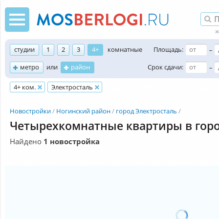
студии
1
2
3
4+
комнатные
Площадь:
–
метро
или
район
Срок сдачи:
–
4+ ком.
Электросталь
Новостройки
Ногинский район
город Электросталь
Четырехкомнатные квартиры в горо
Найдено
1 новостройка