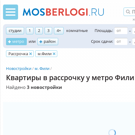
студии
1
2
3
4+
комнатные
Площадь:
–
метро
или
район
Срок сдачи:
–
Рассрочка
м.Фили
Новостройки
м. Фили
Квартиры в рассрочку у метро Фили
Найдено
3 новостройки