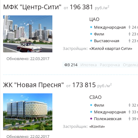
МФК "Центр-Сити"
196 381
2
от
руб./м
ЦАО
Международная
24
Фили
23
Выставочная
23
Застройщик:
«Жилой квартал Сити»
Обновлено: 22.03.2017
ФЗ 214
Ипотека
Рассрочка
Отделк
ЖК "Новая Пресня"
173 815
2
от
руб./м
СЗАО
Фили
32
Международная
33
Полежаевская
39
Застройщик:
«Конти»
Обновлено: 22.02.2017