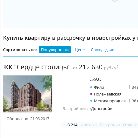
Купить квартиру в рассрочку в новостройках у
Сортировать по:
Популярности
Цене
Сроку сдачи
ЖК "Сердце столицы"
212 630
2
от
руб./м
СЗАО
Фили
34
Полежаевская
Международная
36
Застройщик:
«Донстрой»
Обновлено: 21.03.2017
ФЗ 214
Ипотека
Рассрочка
Отделк