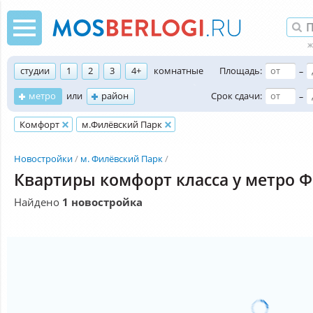
студии
1
2
3
4+
комнатные
Площадь:
–
метро
или
район
Срок сдачи:
–
Комфорт
м.Филёвский Парк
Новостройки
м. Филёвский Парк
Квартиры комфорт класса у метро 
Найдено
1 новостройка