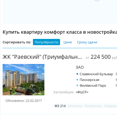
Купить квартиру комфорт класса в новостройк
Сортировать по:
Популярности
Цене
Сроку сдачи
ЖК "Раевский" (Триумфальный Квартал)
224 500
от
руб
ЗАО
Славянский Бульвар
Пионерская
Филёвский Парк
Застройщик:
«ФЦСР»
Обновлено: 22.02.2017
ФЗ 214
Ипотека
Рассрочка
Отделк