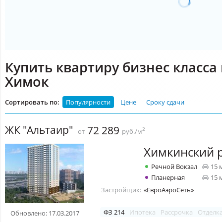
Купить квартиру бизнес класса
Химок
Сортировать по:
Популярности
Цене
Сроку сдачи
ЖК "Альтаир"
72 289
2
от
руб./м
Химкинский 
Речной Вокзал
15 
Планерная
15 
Застройщик:
«ЕвроАэроСеть»
ФЗ 214
Ипотека
Рассрочка
Отделк
Обновлено: 17.03.2017