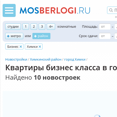
студии
1
2
3
4+
комнатные
Площадь:
–
метро
или
район
Срок сдачи:
–
Бизнес
Химки
Новостройки
Химкинский район
город Химки
Квартиры бизнес класса в г
Найдено
10 новостроек