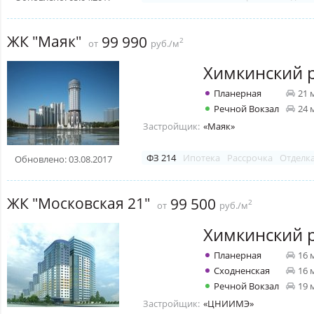
ЖК "Маяк"
99 990
2
от
руб./м
Химкинский 
Планерная
21 
Речной Вокзал
24 
Застройщик:
«Маяк»
ФЗ 214
Ипотека
Рассрочка
Отделк
Обновлено: 03.08.2017
ЖК "Московская 21"
99 500
2
от
руб./м
Химкинский 
Планерная
16 
Сходненская
16 
Речной Вокзал
19 
Застройщик:
«ЦНИИМЭ»