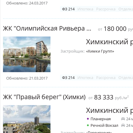
Обновлено: 24.03.2017
ФЗ 214
Ипотека
Рассрочка
Отделк
ЖК "Олимпийская Ривьера Новогорск"
180 000
от
ру
Химкинский 
Застройщик:
«Химки Групп»
ФЗ 214
Ипотека
Рассрочка
Отделк
Обновлено: 21.03.2017
ЖК "Правый берег" (Химки)
83 333
2
от
руб./м
Химкинский 
Планерная
24 
Речной Вокзал
24 
Застройщик:
«Территория»