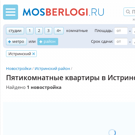
студии
1
2
3
4+
комнатные
Площадь:
–
метро
или
район
Срок сдачи:
–
Истринский
Новостройки
Истринский район
Пятикомнатные квартиры в Истрин
Найдено
1 новостройка