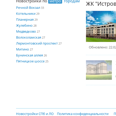
Новостройки по
метро
городам
ЖК "Истров
Речной Вокзал
33
Котельники
29
Планерная
29
Жулебино
28
Медведково
27
Волоколамская
27
Лермонтовский проспект
27
Обновлено: 22.0
Митино
27
Бунинская аллея
26
Пятницкое шоссе
25
Новостройки СПб и ЛО
Политика конфиденциальности
П