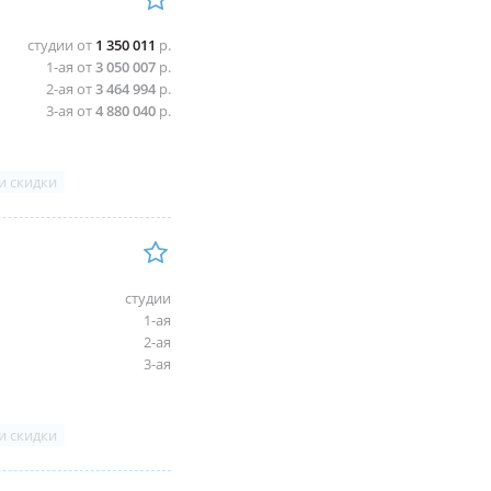
студии от
1 350 011
р.
1-ая от
3 050 007
р.
2-ая от
3 464 994
р.
3-ая от
4 880 040
р.
и скидки
студии
1-ая
2-ая
3-ая
и скидки