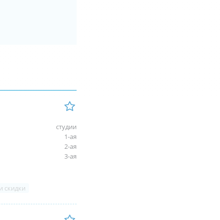
студии
1-ая
2-ая
3-ая
и скидки