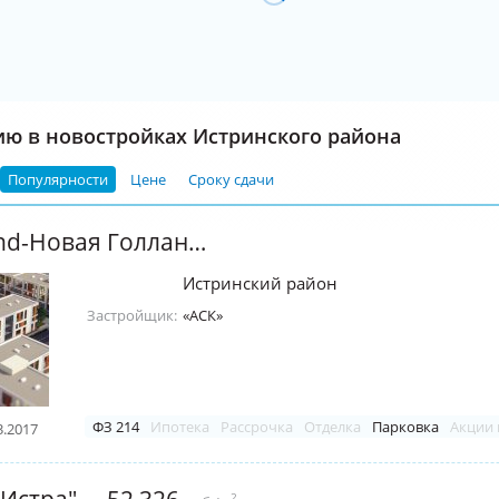
ию в новостройках Истринского района
Популярности
Цене
Сроку сдачи
ЖК "Westland-Новая Голландия"
Истринский район
Застройщик:
«АСК»
ФЗ 214
Ипотека
Рассрочка
Отделка
Парковка
Акции 
3.2017
Истра"
2