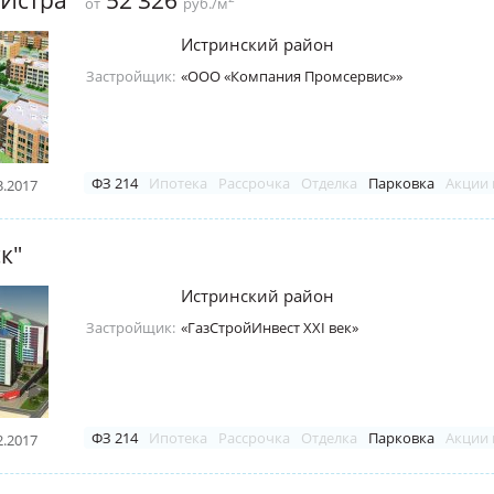
52 326
от
руб./м
Истринский район
Застройщик:
«ООО «Компания Промсервис»»
ФЗ 214
Ипотека
Рассрочка
Отделка
Парковка
Акции 
3.2017
к"
Истринский район
Застройщик:
«ГазСтройИнвест ХХІ век»
ФЗ 214
Ипотека
Рассрочка
Отделка
Парковка
Акции 
2.2017