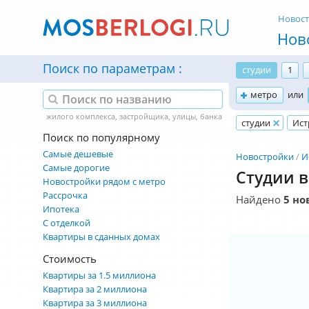
Новос
Нов
Поиск по параметрам
студии
1
метро
или
студии
Ист
Поиск по популярному
Самые дешевые
Новостройки
И
Самые дорогие
Студии в
Новостройки рядом с метро
Рассрочка
Найдено
5 но
Ипотека
С отделкой
Квартиры в сданных домах
Стоимость
Квартиры за 1.5 миллиона
Квартира за 2 миллиона
Квартира за 3 миллиона