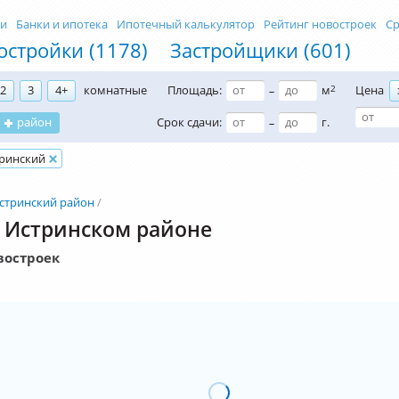
ти
Банки и ипотека
Ипотечный калькулятор
Рейтинг новостроек
Ср
остройки (1178)
Застройщики (601)
2
3
4+
комнатные
Площадь:
м
2
Цена
–
район
Срок сдачи:
г.
–
ринский
стринский район
 Истринском районе
востроек