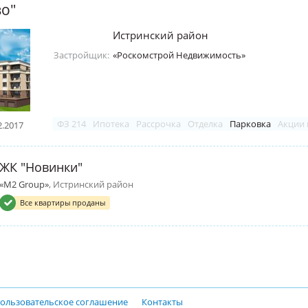
о"
Истринский район
Застройщик:
«Роскомстрой Недвижимость»
ФЗ 214
Ипотека
Рассрочка
Отделка
Парковка
Акции 
2.2017
ЖК "Новинки"
«M2 Group»
, Истринский район
Все квартиры проданы
ользовательское соглашение
Контакты