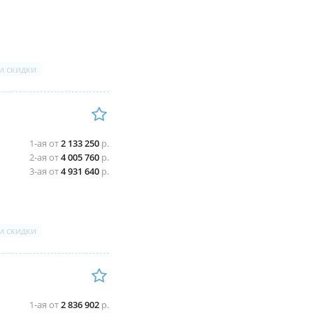
и скидки
1-ая от
2 133 250
р.
2-ая от
4 005 760
р.
3-ая от
4 931 640
р.
и скидки
1-ая от
2 836 902
р.