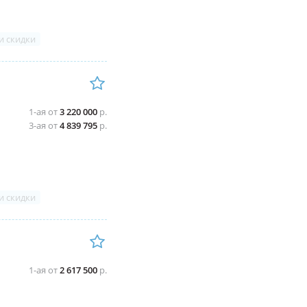
и скидки
1-ая от
3 220 000
р.
3-ая от
4 839 795
р.
и скидки
1-ая от
2 617 500
р.