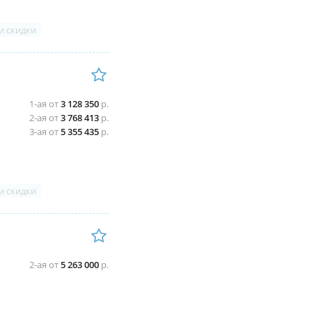
и скидки
1-ая от
3 128 350
р.
2-ая от
3 768 413
р.
3-ая от
5 355 435
р.
и скидки
2-ая от
5 263 000
р.