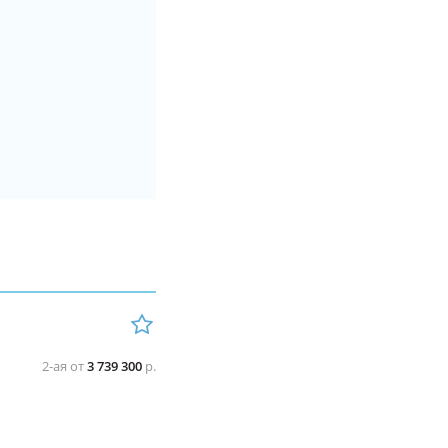
2-ая от
3 739 300
р.