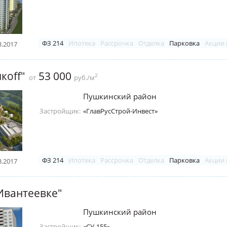
ФЗ 214
Ипотека
Рассрочка
Отделка
Парковка
Акции 
3.2017
коff"
53 000
2
от
руб./м
Пушкинский район
Застройщик:
«ГлавРусСтрой-Инвест»
ФЗ 214
Ипотека
Рассрочка
Отделка
Парковка
Акции 
3.2017
Ивантеевке"
Пушкинский район
Застройщик:
«СУ-155»