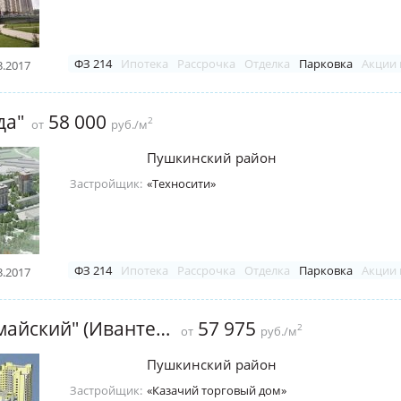
ФЗ 214
Ипотека
Рассрочка
Отделка
Парковка
Акции 
3.2017
да"
58 000
2
от
руб./м
Пушкинский район
Застройщик:
«Техносити»
ФЗ 214
Ипотека
Рассрочка
Отделка
Парковка
Акции 
3.2017
ЖК "Первомайский" (Ивантеевка)
57 975
2
от
руб./м
Пушкинский район
Застройщик:
«Казачий торговый дом»