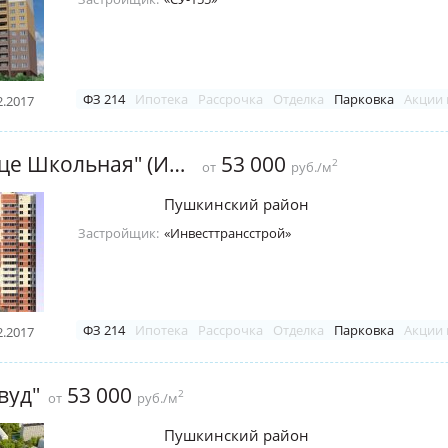
ФЗ 214
Ипотека
Рассрочка
Отделка
Парковка
Акции 
2.2017
ЖК "На улице Школьная" (Ивантеевка)
53 000
2
от
руб./м
Пушкинский район
Застройщик:
«Инвесттрансстрой»
ФЗ 214
Ипотека
Рассрочка
Отделка
Парковка
Акции 
2.2017
вуд"
53 000
2
от
руб./м
Пушкинский район