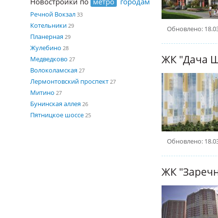
Новостройки по
метро
городам
Речной Вокзал
33
Котельники
29
Обновлено: 18.0
Планерная
29
Жулебино
28
ЖК "Дача 
Медведково
27
Волоколамская
27
Лермонтовский проспект
27
Митино
27
Бунинская аллея
26
Пятницкое шоссе
25
Обновлено: 18.0
ЖК "Заречн