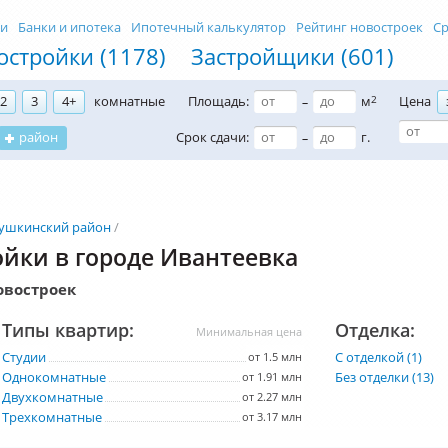
ти
Банки и ипотека
Ипотечный калькулятор
Рейтинг новостроек
Ср
остройки (1178)
Застройщики (601)
2
3
4+
комнатные
Площадь:
м
2
Цена
–
район
Срок сдачи:
г.
–
ушкинский район
йки в городе Ивантеевка
овостроек
Типы квартир:
Отделка:
Минимальная цена
Студии
С отделкой (1)
от 1.5 млн
Однокомнатные
Без отделки (13)
от 1.91 млн
Двухкомнатные
от 2.27 млн
Трехкомнатные
от 3.17 млн