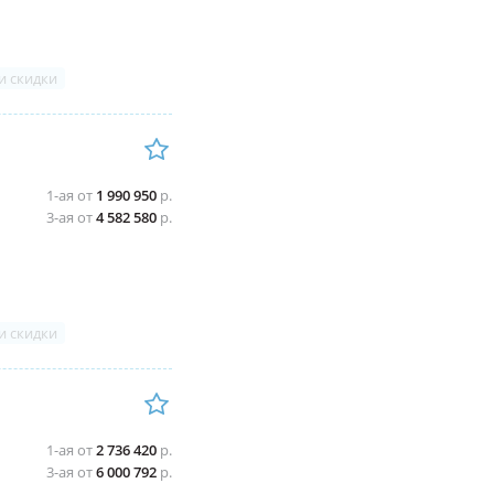
и скидки
1-ая от
1 990 950
р.
3-ая от
4 582 580
р.
и скидки
1-ая от
2 736 420
р.
3-ая от
6 000 792
р.