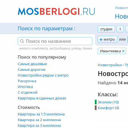
Новос
Нов
Поиск по параметрам
студии
1
метро
или
Ивантеевка
Поиск по популярному
Самые дешевые
Новостройки
П
Самые дорогие
Новостро
Новостройки рядом с метро
Рассрочка
Найдено
14 н
Ипотека
С отделкой
Классы:
Квартиры в сданных домах
Эконом (10)
Стоимость
Комфорт (4)
Квартиры за 1.5 миллиона
Квартира за 2 миллиона
Квартира за 3 миллиона