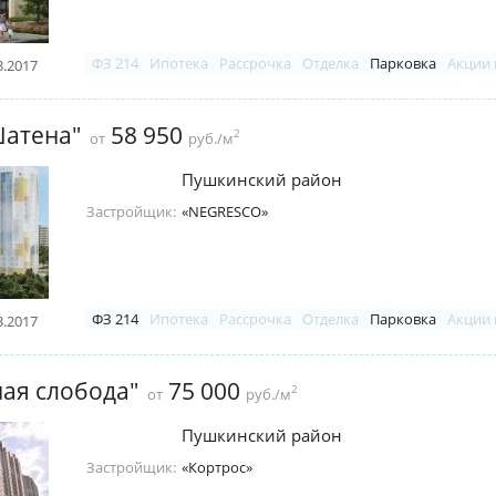
ФЗ 214
Ипотека
Рассрочка
Отделка
Парковка
Акции 
3.2017
Шатена"
58 950
2
от
руб./м
Пушкинский район
Застройщик:
«NEGRESCO»
ФЗ 214
Ипотека
Рассрочка
Отделка
Парковка
Акции 
3.2017
ая слобода"
75 000
2
от
руб./м
Пушкинский район
Застройщик:
«Кортрос»