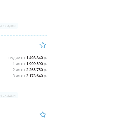
и скидки
студии от
1 498 840
р.
1-ая от
1 909 590
р.
2-ая от
2 265 750
р.
3-ая от
3 173 640
р.
и скидки