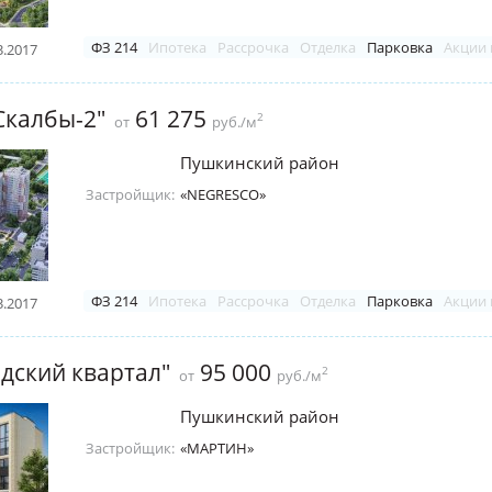
ФЗ 214
Ипотека
Рассрочка
Отделка
Парковка
Акции 
3.2017
Скалбы-2"
61 275
2
от
руб./м
Пушкинский район
Застройщик:
«NEGRESCO»
ФЗ 214
Ипотека
Рассрочка
Отделка
Парковка
Акции 
3.2017
дский квартал"
95 000
2
от
руб./м
Пушкинский район
Застройщик:
«МАРТИН»