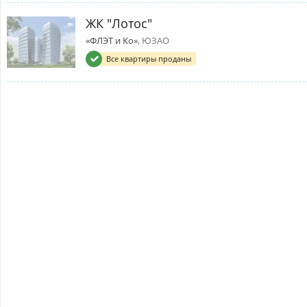
ЖК "Лотос"
«ФЛЭТ и Ко»
, ЮЗАО
Все квартиры проданы