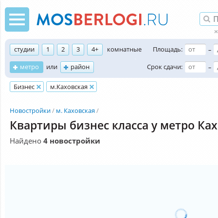
студии
1
2
3
4+
комнатные
Площадь:
–
метро
или
район
Срок сдачи:
–
Бизнес
м.Каховская
Новостройки
м. Каховская
Квартиры бизнес класса у метро Ка
Найдено
4 новостройки