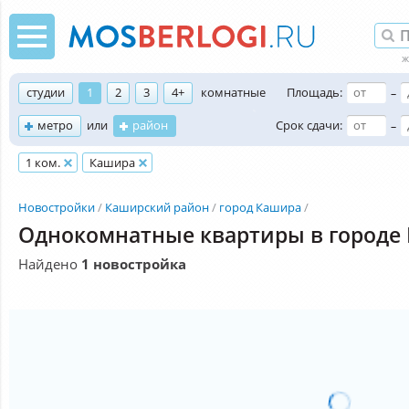
студии
1
2
3
4+
комнатные
Площадь:
–
метро
или
район
Срок сдачи:
–
1 ком.
Кашира
Новостройки
Каширский район
город Кашира
Однокомнатные квартиры в городе
Найдено
1 новостройка