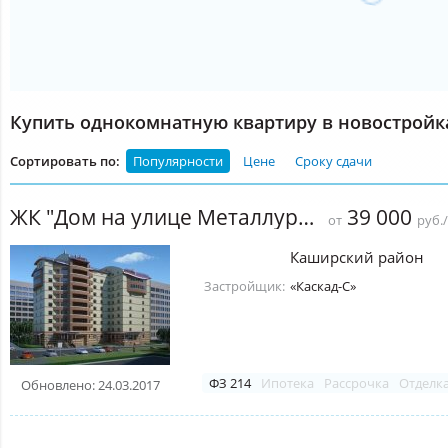
Купить однокомнатную квартиру в новострой
Сортировать по:
Популярности
Цене
Сроку сдачи
ЖК "Дом на улице Металлургов" (Кашира)
39 000
от
руб.
Каширский район
Застройщик:
«Каскад-С»
ФЗ 214
Ипотека
Рассрочка
Отделк
Обновлено: 24.03.2017