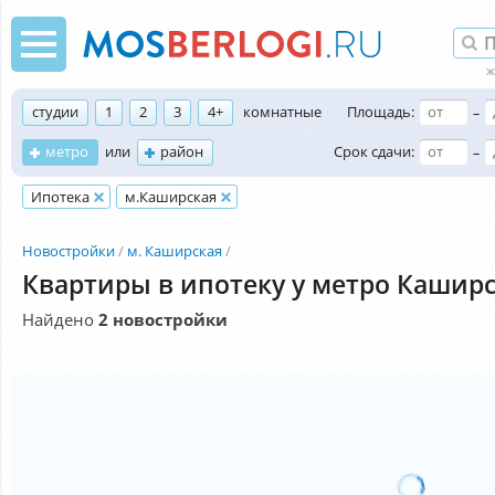
студии
1
2
3
4+
комнатные
Площадь:
–
метро
или
район
Срок сдачи:
–
Ипотека
м.Каширская
Новостройки
м. Каширская
Квартиры в ипотеку у метро Кашир
Найдено
2 новостройки