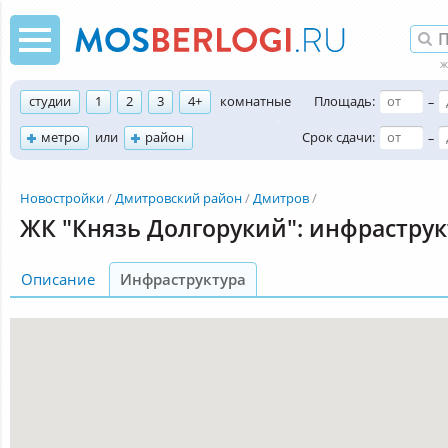
студии
1
2
3
4+
комнатные
Площадь:
–
метро
или
район
Срок сдачи:
–
Новостройки
Дмитровский район
Дмитров
ЖК "Князь Долгорукий": инфраструк
Описание
Инфраструктура