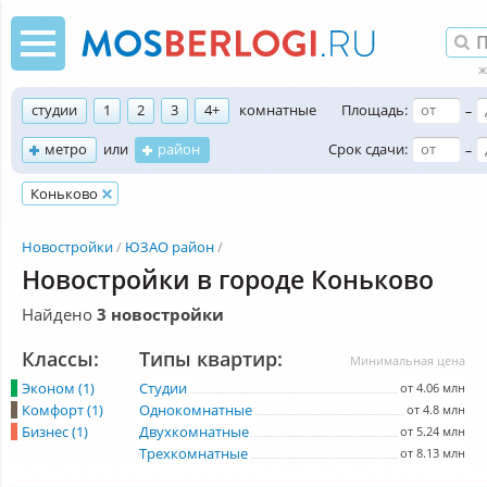
студии
1
2
3
4+
комнатные
Площадь:
–
метро
или
район
Срок сдачи:
–
Коньково
Новостройки
ЮЗАО район
Новостройки в городе Коньково
Найдено
3 новостройки
Классы:
Типы квартир:
Минимальная цена
Эконом (1)
Студии
от 4.06 млн
Комфорт (1)
Однокомнатные
от 4.8 млн
Бизнес (1)
Двухкомнатные
от 5.24 млн
Трехкомнатные
от 8.13 млн