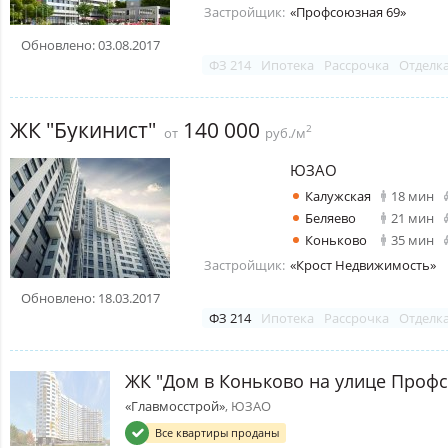
Застройщик:
«Профсоюзная 69»
Обновлено: 03.08.2017
ФЗ 214
Ипотека
Рассрочка
Отделк
ЖК "Букинист"
140 000
2
от
руб./м
ЮЗАО
Калужская
18 мин
Беляево
21 мин
Коньково
35 мин
Застройщик:
«Крост Недвижимость»
Обновлено: 18.03.2017
ФЗ 214
Ипотека
Рассрочка
Отделк
ЖК "Дом в Коньково на улице Проф
«Главмосстрой»
, ЮЗАО
Все квартиры проданы