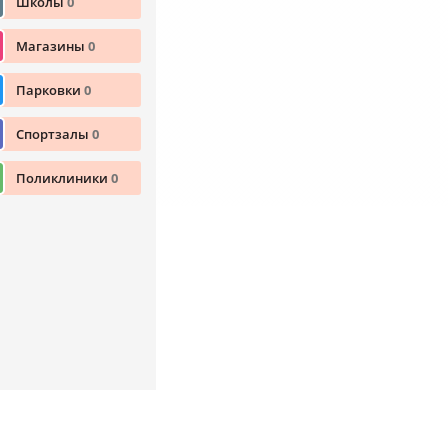
Школы
0
Магазины
0
Парковки
0
Спортзалы
0
Поликлиники
0