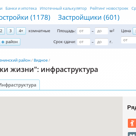
ти
Банки и ипотека
Ипотечный калькулятор
Рейтинг новостроек
Ср
остройки (1178)
Застройщики (601)
2
3
4+
комнатные
Площадь:
м
2
Цена
–
район
Срок сдачи:
г.
–
енинский район
Видное
ки жизни": инфраструктура
Инфраструктура
Ря