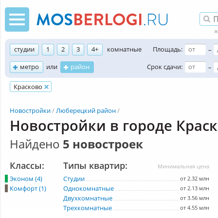
студии
1
2
3
4+
комнатные
Площадь:
–
метро
или
район
Срок сдачи:
–
Красково
Новостройки
Люберецкий район
Новостройки в городе Крас
Найдено
5 новостроек
Классы:
Типы квартир:
Минимальная цена
Эконом (4)
Студии
от 2.32 млн
Комфорт (1)
Однокомнатные
от 2.13 млн
Двухкомнатные
от 3.56 млн
Трехкомнатные
от 4.55 млн