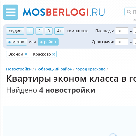
студии
1
2
3
4+
комнатные
Площадь:
–
метро
или
район
Срок сдачи:
–
Эконом
Красково
Новостройки
Люберецкий район
город Красково
Квартиры эконом класса в г
Найдено
4 новостройки