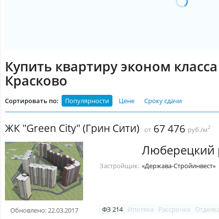
Купить квартиру эконом класса
Красково
Сортировать по:
Популярности
Цене
Сроку сдачи
ЖК "Green City" (Грин Сити)
67 476
2
от
руб./м
Люберецкий 
Застройщик:
«Держава-Стройинвест»
ФЗ 214
Ипотека
Рассрочка
Отделк
Обновлено: 22.03.2017