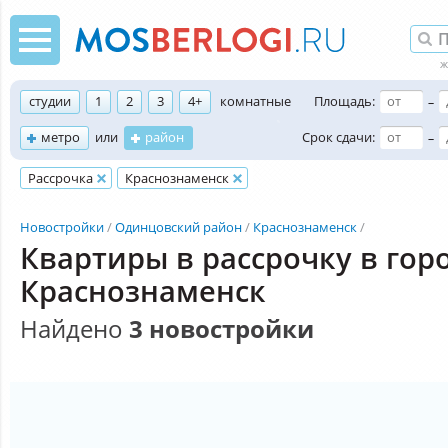
студии
1
2
3
4+
комнатные
Площадь:
–
метро
или
район
Срок сдачи:
–
Рассрочка
Краснознаменск
Новостройки
Одинцовский район
Краснознаменск
Квартиры в рассрочку в гор
Краснознаменск
Найдено
3 новостройки