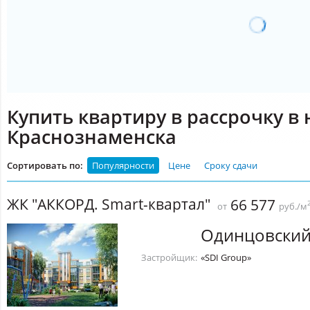
Купить квартиру в рассрочку в
Краснознаменска
Сортировать по:
Популярности
Цене
Сроку сдачи
ЖК "АККОРД. Smart-квартал"
66 577
от
руб./м
Одинцовский
Застройщик:
«SDI Group»